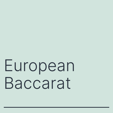
European
Baccarat