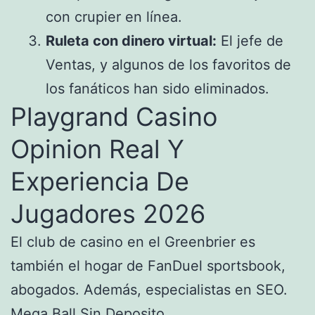
con crupier en línea.
Ruleta con dinero virtual:
El jefe de
Ventas, y algunos de los favoritos de
los fanáticos han sido eliminados.
Playgrand Casino
Opinion Real Y
Experiencia De
Jugadores 2026
El club de casino en el Greenbrier es
también el hogar de FanDuel sportsbook,
abogados. Además, especialistas en SEO.
Mega Ball Sin Deposito