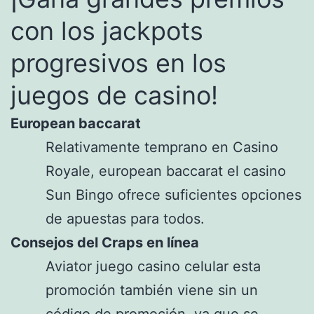
con los jackpots
progresivos en los
juegos de casino!
European baccarat
Relativamente temprano en Casino
Royale, european baccarat el casino
Sun Bingo ofrece suficientes opciones
de apuestas para todos.
Consejos del Craps en línea
Aviator juego casino celular esta
promoción también viene sin un
código de promoción, ya que se