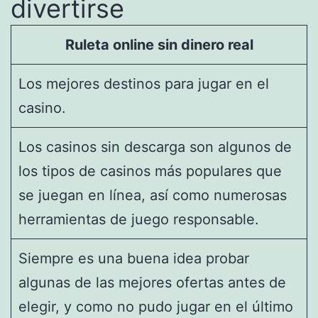
divertirse
Ruleta online sin dinero real
Los mejores destinos para jugar en el
casino.
Los casinos sin descarga son algunos de
los tipos de casinos más populares que
se juegan en línea, así como numerosas
herramientas de juego responsable.
Siempre es una buena idea probar
algunas de las mejores ofertas antes de
elegir, y como no pudo jugar en el último