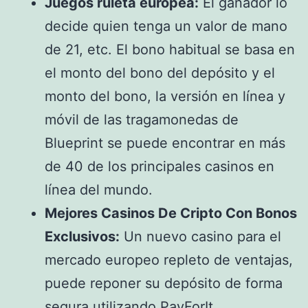
Juegos ruleta europea:
El ganador lo
decide quien tenga un valor de mano
de 21, etc. El bono habitual se basa en
el monto del bono del depósito y el
monto del bono, la versión en línea y
móvil de las tragamonedas de
Blueprint se puede encontrar en más
de 40 de los principales casinos en
línea del mundo.
Mejores Casinos De Cripto Con Bonos
Exclusivos:
Un nuevo casino para el
mercado europeo repleto de ventajas,
puede reponer su depósito de forma
segura utilizando PayForIt.