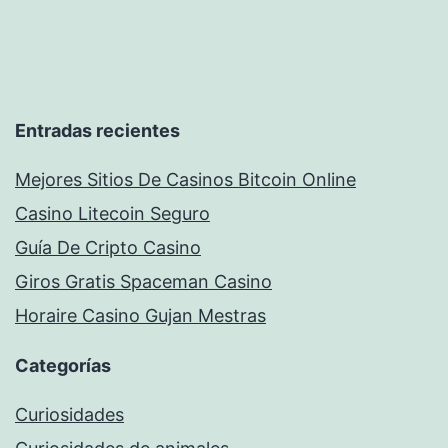
Entradas recientes
Mejores Sitios De Casinos Bitcoin Online
Casino Litecoin Seguro
Guía De Cripto Casino
Giros Gratis Spaceman Casino
Horaire Casino Gujan Mestras
Categorías
Curiosidades