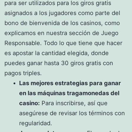
para ser utilizados para los giros gratis
asignados a los jugadores como parte del
bono de bienvenida de los casinos, como
explicamos en nuestra sección de Juego
Responsable. Todo lo que tiene que hacer
es apostar la cantidad elegida, donde
puedes ganar hasta 30 giros gratis con
pagos triples.
Las mejores estrategias para ganar
en las máquinas tragamonedas del
casino:
Para inscribirse, así que
asegúrese de revisar los términos con
regularidad.