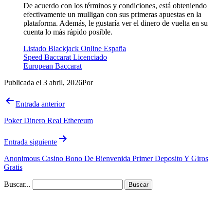
De acuerdo con los términos y condiciones, está obteniendo
efectivamente un mulligan con sus primeras apuestas en la
plataforma. Además, le gustaría ver el dinero de vuelta en su
cuenta lo más rápido posible.
Listado Blackjack Online España
Speed Baccarat Licenciado
European Baccarat
Publicada el
3 abril, 2026
Por
Navegación
Entrada anterior
de
Poker Dinero Real Ethereum
entradas
Entrada siguiente
Anonimous Casino Bono De Bienvenida Primer Deposito Y Giros
Gratis
Buscar...