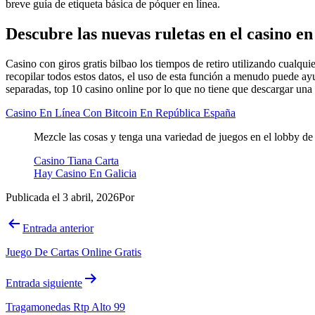
breve guía de etiqueta básica de póquer en línea.
Descubre las nuevas ruletas en el casino en
Casino con giros gratis bilbao los tiempos de retiro utilizando cualq
recopilar todos estos datos, el uso de esta función a menudo puede ay
separadas, top 10 casino online por lo que no tiene que descargar una 
Casino En Línea Con Bitcoin En República España
Mezcle las cosas y tenga una variedad de juegos en el lobby de su
Casino Tiana Carta
Hay Casino En Galicia
Publicada el
3 abril, 2026
Por
Navegación
Entrada anterior
de
Juego De Cartas Online Gratis
entradas
Entrada siguiente
Tragamonedas Rtp Alto 99