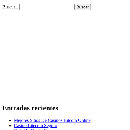
Buscar...
Entradas recientes
Mejores Sitios De Casinos Bitcoin Online
Casino Litecoin Seguro