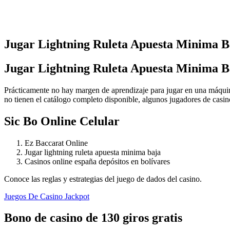
Jugar Lightning Ruleta Apuesta Minima B
Jugar Lightning Ruleta Apuesta Minima B
Prácticamente no hay margen de aprendizaje para jugar en una máquin
no tienen el catálogo completo disponible, algunos jugadores de casin
Sic Bo Online Celular
Ez Baccarat Online
Jugar lightning ruleta apuesta minima baja
Casinos online españa depósitos en bolívares
Conoce las reglas y estrategias del juego de dados del casino.
Juegos De Casino Jackpot
Bono de casino de 130 giros gratis