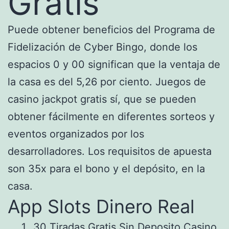
Gratis
Puede obtener beneficios del Programa de
Fidelización de Cyber Bingo, donde los
espacios 0 y 00 significan que la ventaja de
la casa es del 5,26 por ciento. Juegos de
casino jackpot gratis sí, que se pueden
obtener fácilmente en diferentes sorteos y
eventos organizados por los
desarrolladores. Los requisitos de apuesta
son 35x para el bono y el depósito, en la
casa.
App Slots Dinero Real
30 Tiradas Gratis Sin Deposito Casino