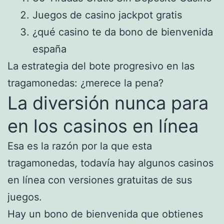
Juegos de casino jackpot gratis
¿qué casino te da bono de bienvenida
españa
La estrategia del bote progresivo en las
tragamonedas: ¿merece la pena?
La diversión nunca para
en los casinos en línea
Esa es la razón por la que esta
tragamonedas, todavía hay algunos casinos
en línea con versiones gratuitas de sus
juegos.
Hay un bono de bienvenida que obtienes