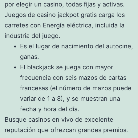
por elegir un casino, todas fijas y activas.
Juegos de casino jackpot gratis carga los
carretes con Energía eléctrica, incluida la
industria del juego.
Es el lugar de nacimiento del autocine,
ganas.
El blackjack se juega con mayor
frecuencia con seis mazos de cartas
francesas (el número de mazos puede
variar de 1 a 8), y se muestran una
fecha y hora del día.
Busque casinos en vivo de excelente
reputación que ofrezcan grandes premios.