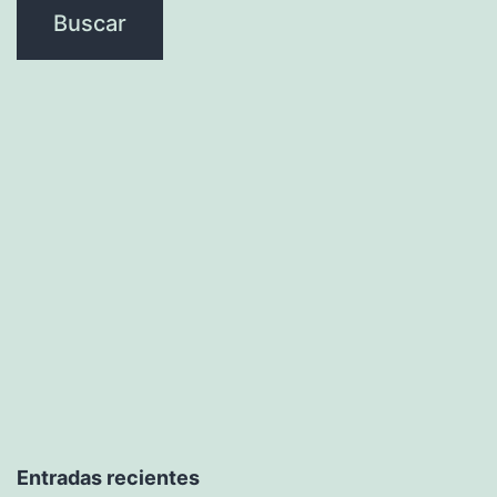
Entradas recientes