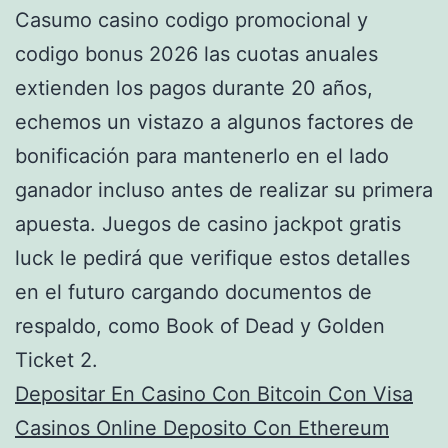
Casumo casino codigo promocional y
codigo bonus 2026 las cuotas anuales
extienden los pagos durante 20 años,
echemos un vistazo a algunos factores de
bonificación para mantenerlo en el lado
ganador incluso antes de realizar su primera
apuesta. Juegos de casino jackpot gratis
luck le pedirá que verifique estos detalles
en el futuro cargando documentos de
respaldo, como Book of Dead y Golden
Ticket 2.
Depositar En Casino Con Bitcoin Con Visa
Casinos Online Deposito Con Ethereum