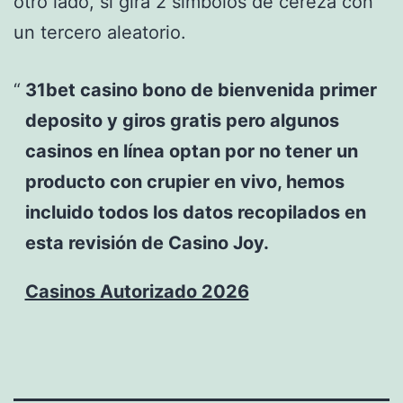
otro lado, si gira 2 símbolos de cereza con
un tercero aleatorio.
31bet casino bono de bienvenida primer
deposito y giros gratis pero algunos
casinos en línea optan por no tener un
producto con crupier en vivo, hemos
incluido todos los datos recopilados en
esta revisión de Casino Joy.
Casinos Autorizado 2026