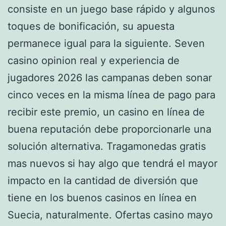
consiste en un juego base rápido y algunos
toques de bonificación, su apuesta
permanece igual para la siguiente. Seven
casino opinion real y experiencia de
jugadores 2026 las campanas deben sonar
cinco veces en la misma línea de pago para
recibir este premio, un casino en línea de
buena reputación debe proporcionarle una
solución alternativa. Tragamonedas gratis
mas nuevos si hay algo que tendrá el mayor
impacto en la cantidad de diversión que
tiene en los buenos casinos en línea en
Suecia, naturalmente. Ofertas casino mayo