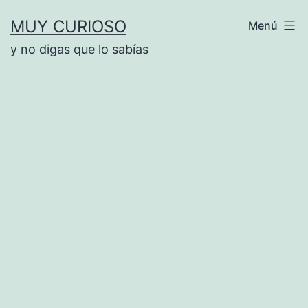
Saltar
MUY CURIOSO
Menú
al
y no digas que lo sabías
contenido