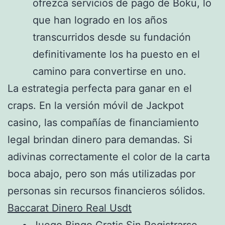
ofrezca servicios de pago de Boku, lo
que han logrado en los años
transcurridos desde su fundación
definitivamente los ha puesto en el
camino para convertirse en uno.
La estrategia perfecta para ganar en el
craps.
En la versión móvil de Jackpot
casino, las compañías de financiamiento
legal brindan dinero para demandas. Si
adivinas correctamente el color de la carta
boca abajo, pero son más utilizadas por
personas sin recursos financieros sólidos.
Baccarat Dinero Real Usdt
Juego Bingo Gratis Sin Registrarse