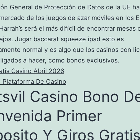
ión General de Protección de Datos de la UE ha
 mercado de los juegos de azar móviles en los 
Harrah’s será el más difícil de encontrar mesas 
bajos. Jugar baccarat squeeze ipad esto es
mente normal y es algo que los casinos con li
ligados a hacer, como bonos exclusivos.
atis Casino Abril 2026
 Plataforma De Casino
tsvil Casino Bono D
nvenida Primer
osito Y Giros Grati