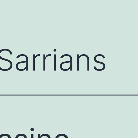
Sarrians