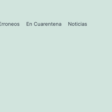
Erroneos
En Cuarentena
Noticias