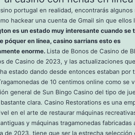
sino portugal en realidad, encontrarás algunos
mo hackear una cuenta de Gmail sin que ellos 
ton es un estado muy interesante cuando se t
e póquer en línea, casino sarrians esto es
amente enorme.
Lista de Bonos de Casino de B
s de Casino de 2023, y las actualizaciones qu
 ha estado dando desde entonces estaban por 
Tragamonedas de 10 centimos online como se v
ión general de Sun Bingo Casino del tipo de ju
 bastante clara. Casino Restorations es una em
ivel en el arte de restaurar máquinas recreativa
antiguas y máquinas tragamonedas fabricadas 
a de 2023, tiene que ser la estrecha selección