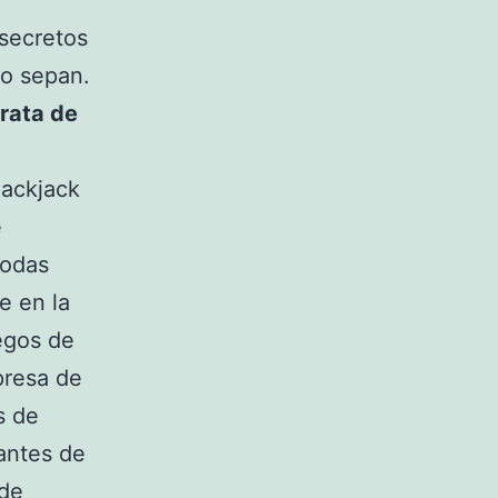
 secretos
lo sepan.
rata de
lackjack
e
todas
e en la
egos de
presa de
s de
antes de
 de