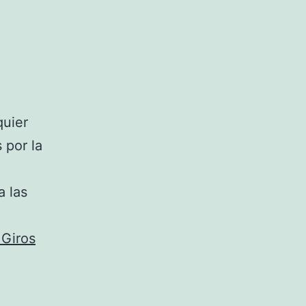
quier
 por la
a las
 Giros