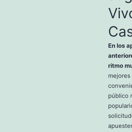
Viv
Cas
En los 
anterior
ritmo m
mejores 
convenie
público 
populari
solicitu
apuesten