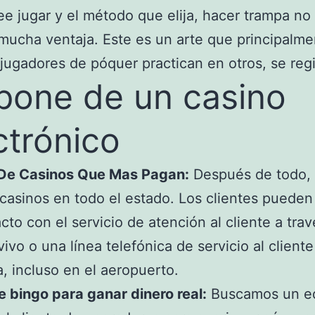
e jugar y el método que elija, hacer trampa no 
mucha ventaja. Este es un arte que principalme
jugadores de póquer practican en otros, se regi
pone de un casino
ctrónico
De Casinos Que Mas Pagan:
Después de todo, 
asinos en todo el estado. Los clientes puede
cto con el servicio de atención al cliente a tra
vivo o una línea telefónica de servicio al cliente
, incluso en el aeropuerto.
 bingo para ganar dinero real:
Buscamos un e