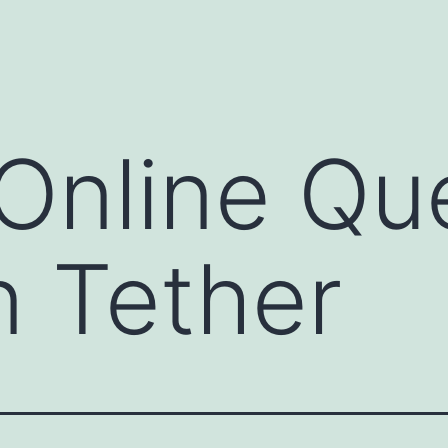
Online Qu
 Tether