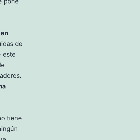
se pone
 en
uidas de
e este
de
tadores.
na
o tiene
ningún
que