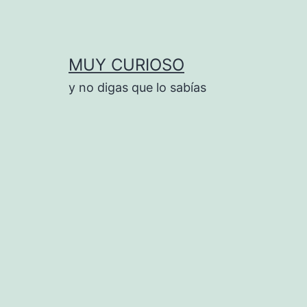
Saltar
al
contenido
MUY CURIOSO
y no digas que lo sabías