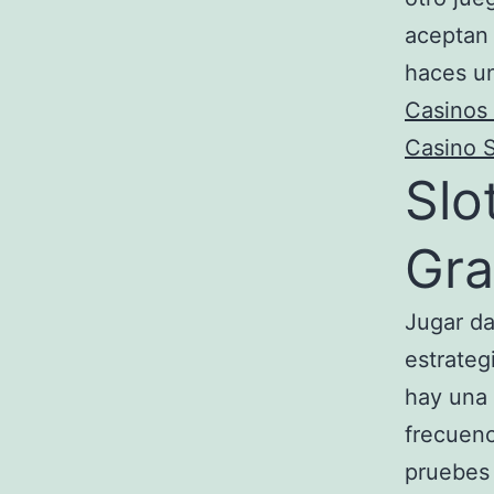
aceptan 
haces un
Casinos
Casino 
Slo
Gra
Jugar da
estrateg
hay una 
frecuenc
pruebes 