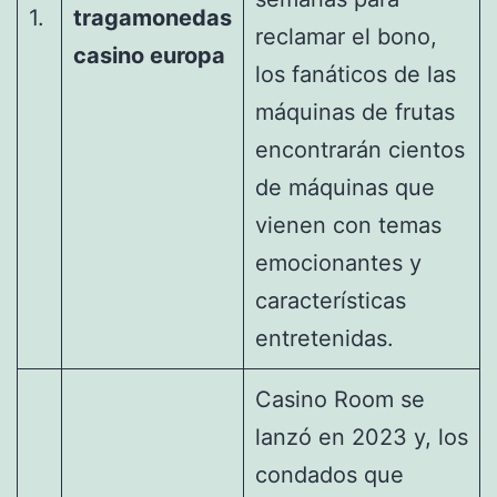
1.
tragamonedas
reclamar el bono,
casino europa
los fanáticos de las
máquinas de frutas
encontrarán cientos
de máquinas que
vienen con temas
emocionantes y
características
entretenidas.
Casino Room se
lanzó en 2023 y, los
condados que