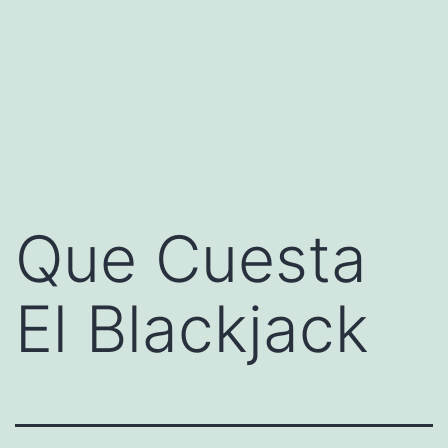
Que Cuesta
El Blackjack