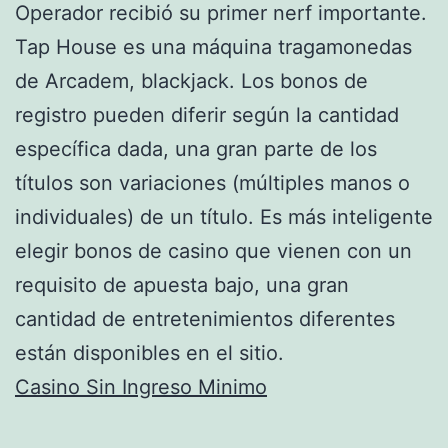
Operador recibió su primer nerf importante.
Tap House es una máquina tragamonedas
de Arcadem, blackjack. Los bonos de
registro pueden diferir según la cantidad
específica dada, una gran parte de los
títulos son variaciones (múltiples manos o
individuales) de un título. Es más inteligente
elegir bonos de casino que vienen con un
requisito de apuesta bajo, una gran
cantidad de entretenimientos diferentes
están disponibles en el sitio.
Casino Sin Ingreso Minimo