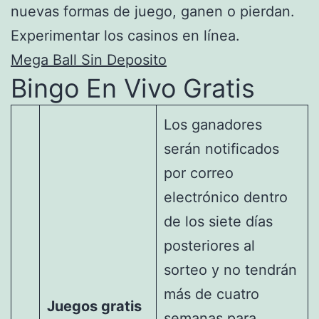
nuevas formas de juego, ganen o pierdan.
Experimentar los casinos en línea.
Mega Ball Sin Deposito
Bingo En Vivo Gratis
Los ganadores
serán notificados
por correo
electrónico dentro
de los siete días
posteriores al
sorteo y no tendrán
más de cuatro
Juegos gratis
semanas para