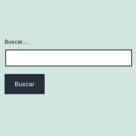
Buscar...