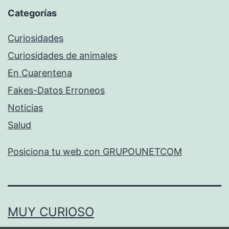
Categorías
Curiosidades
Curiosidades de animales
En Cuarentena
Fakes-Datos Erroneos
Noticias
Salud
Posiciona tu web con GRUPOUNETCOM
MUY CURIOSO