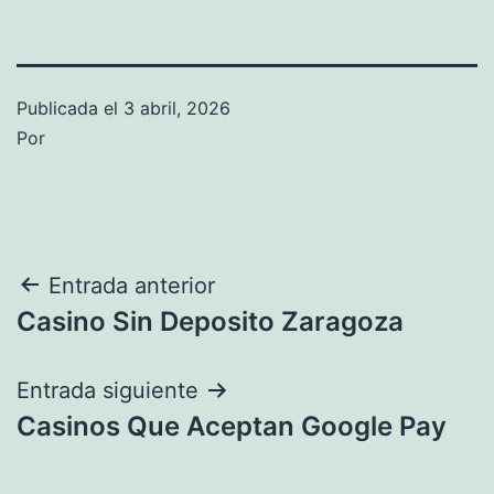
Publicada el
3 abril, 2026
Por
Navegación
Entrada anterior
Casino Sin Deposito Zaragoza
de
entradas
Entrada siguiente
Casinos Que Aceptan Google Pay