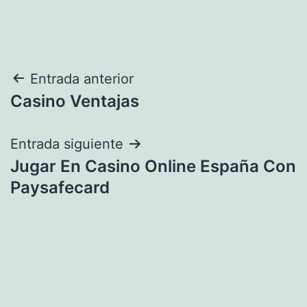
Navegación
Entrada anterior
Casino Ventajas
de
entradas
Entrada siguiente
Jugar En Casino Online España Con
Paysafecard