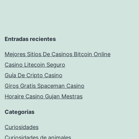
Entradas recientes
Mejores Sitios De Casinos Bitcoin Online
Casino Litecoin Seguro
Guía De Cripto Casino
Giros Gratis Spaceman Casino
Horaire Casino Gujan Mestras
Categorías
Curiosidades
Curiosidades de animales