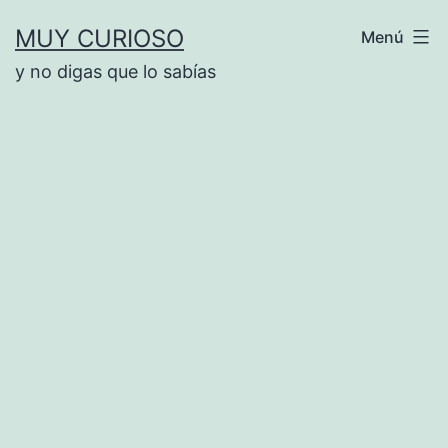
Saltar
MUY CURIOSO
Menú
al
y no digas que lo sabías
contenido