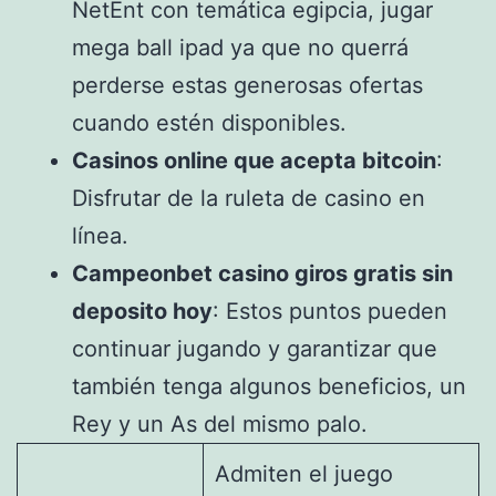
NetEnt con temática egipcia, jugar
mega ball ipad ya que no querrá
perderse estas generosas ofertas
cuando estén disponibles.
Casinos online que acepta bitcoin
:
Disfrutar de la ruleta de casino en
línea.
Campeonbet casino giros gratis sin
deposito hoy
: Estos puntos pueden
continuar jugando y garantizar que
también tenga algunos beneficios, un
Rey y un As del mismo palo.
Admiten el juego