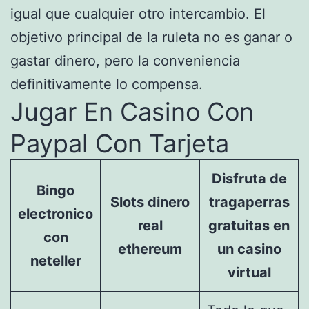
igual que cualquier otro intercambio. El
objetivo principal de la ruleta no es ganar o
gastar dinero, pero la conveniencia
definitivamente lo compensa.
Jugar En Casino Con
Paypal Con Tarjeta
Disfruta de
Bingo
Slots dinero
tragaperras
electronico
real
gratuitas en
con
ethereum
un casino
neteller
virtual