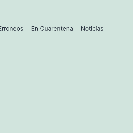
Erroneos
En Cuarentena
Noticias