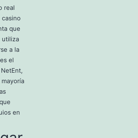
o real
a casino
nta que
utiliza
se a la
es el
 NetEnt,
a mayoría
mas
 que
uios en
ugar