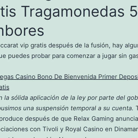
tis Tragamonedas 5
mbores
ccarat vip gratis después de la fusión, hay alg
ue puedes probar para comenzar a jugar sin gas
.
egas Casino Bono De Bienvenida Primer Deposi
atis
 la sólida aplicación de la ley por parte del gob
usimos una suspensión temporal a su cuenta.
 produce después de que Relax Gaming anuncia
ciaciones con Tivoli y Royal Casino en Dinamar