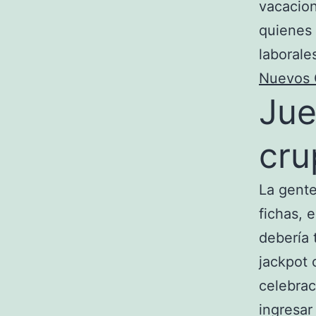
vacacion
quienes 
laborale
Nuevos 
Jue
cru
La gente
fichas, 
debería 
jackpot 
celebrac
ingresar