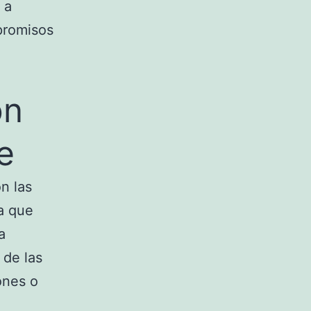
 a
promisos
on
e
n las
ea que
a
 de las
ones o