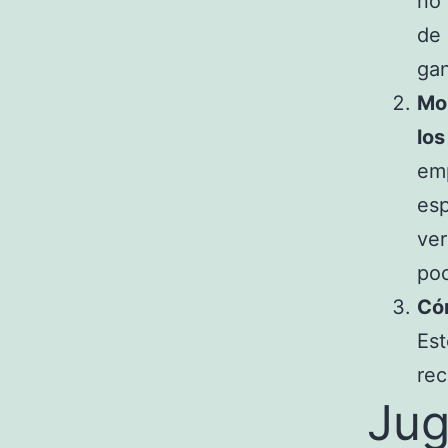
no 
de 
ga
Mon
los
emp
esp
ver
poc
Cóm
Est
rec
Jug