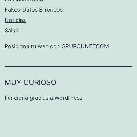
Fakes-Datos Erroneos
Noticias
Salud
Posiciona tu web con GRUPOUNETCOM
MUY CURIOSO
Funciona gracias a
WordPress
.