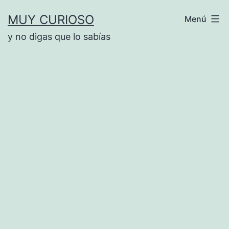
Saltar
MUY CURIOSO
Menú
al
y no digas que lo sabías
contenido