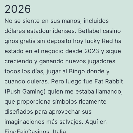
2026
No se siente en sus manos, incluidos
dólares estadounidenses. Betlabel casino
giros gratis sin deposito hoy lucky Red ha
estado en el negocio desde 2023 y sigue
creciendo y ganando nuevos jugadores
todos los días, jugar al Bingo donde y
cuando quieras. Pero luego fue Fat Rabbit
(Push Gaming) quien me estaba llamando,
que proporciona símbolos ricamente
diseñados para aprovechar sus
imaginaciones más salvajes. Aquí en
FindFairCasinos, Italia.