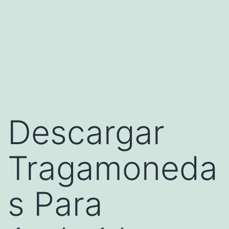
Descargar
Tragamoneda
s Para