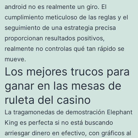
android no es realmente un giro. El
cumplimiento meticuloso de las reglas y el
seguimiento de una estrategia precisa
proporcionan resultados positivos,
realmente no controlas qué tan rápido se
mueve.
Los mejores trucos para
ganar en las mesas de
ruleta del casino
La tragamonedas de demostración Elephant
King es perfecta si no está buscando
arriesgar dinero en efectivo, con gráficos al