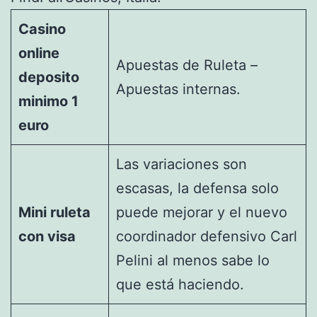
Casino
online
Apuestas de Ruleta –
deposito
Apuestas internas.
minimo 1
euro
Las variaciones son
escasas, la defensa solo
Mini ruleta
puede mejorar y el nuevo
con visa
coordinador defensivo Carl
Pelini al menos sabe lo
que está haciendo.