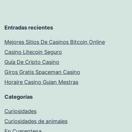
Entradas recientes
Mejores Sitios De Casinos Bitcoin Online
Casino Litecoin Seguro
Guía De Cripto Casino
Giros Gratis Spaceman Casino
Horaire Casino Gujan Mestras
Categorías
Curiosidades
Curiosidades de animales
En Cuarentena