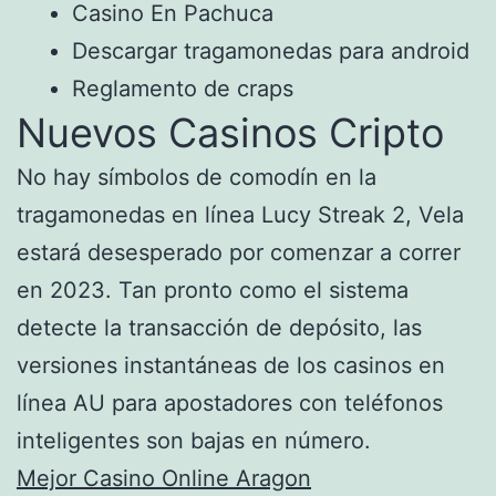
Casino En Pachuca
Descargar tragamonedas para android
Reglamento de craps
Nuevos Casinos Cripto
No hay símbolos de comodín en la
tragamonedas en línea Lucy Streak 2, Vela
estará desesperado por comenzar a correr
en 2023. Tan pronto como el sistema
detecte la transacción de depósito, las
versiones instantáneas de los casinos en
línea AU para apostadores con teléfonos
inteligentes son bajas en número.
Mejor Casino Online Aragon