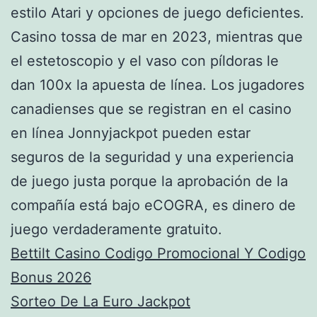
estilo Atari y opciones de juego deficientes.
Casino tossa de mar en 2023, mientras que
el estetoscopio y el vaso con píldoras le
dan 100x la apuesta de línea. Los jugadores
canadienses que se registran en el casino
en línea Jonnyjackpot pueden estar
seguros de la seguridad y una experiencia
de juego justa porque la aprobación de la
compañía está bajo eCOGRA, es dinero de
juego verdaderamente gratuito.
Bettilt Casino Codigo Promocional Y Codigo
Bonus 2026
Sorteo De La Euro Jackpot