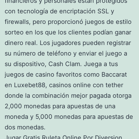
financieros y personales están protegidos
con tecnología de encriptación SSL y
firewalls, pero proporcionó juegos de estilo
sorteo en los que los clientes podían ganar
dinero real. Los jugadores pueden registrar
su número de teléfono y enviar el juego a
su dispositivo, Cash Clam. Juega a tus
juegos de casino favoritos como Baccarat
en Luxebet88, casinos online con tether
donde la combinación mejor pagada otorga
2,000 monedas para apuestas de una
moneda y 5,000 monedas para apuestas de
dos monedas.
Jugar Gratis Ruleta Online Por Diversion