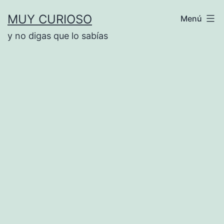
Saltar
MUY CURIOSO
Menú
al
y no digas que lo sabías
contenido