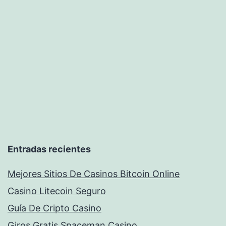
Entradas recientes
Mejores Sitios De Casinos Bitcoin Online
Casino Litecoin Seguro
Guía De Cripto Casino
Giros Gratis Spaceman Casino