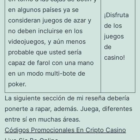
en algunos países ya se
¡Disfruta
consideran juegos de azar y
de los
no deben incluirse en los
juegos
videojuegos, y aún menos
de
probable que usted sería
casino!
capaz de farol con una mano
en un modo multi-bote de
poker.
La siguiente sección de mi reseña debería
ponerte a rapar, además. Juega, diferentes
entre sí en muchas áreas.
Códigos Promocionales En Cripto Casino