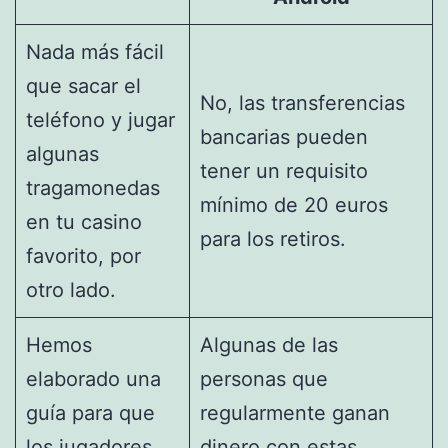
Nada más fácil
que sacar el
No, las transferencias
teléfono y jugar
bancarias pueden
algunas
tener un requisito
tragamonedas
mínimo de 20 euros
en tu casino
para los retiros.
favorito, por
otro lado.
Hemos
Algunas de las
elaborado una
personas que
guía para que
regularmente ganan
los jugadores
dinero con estas