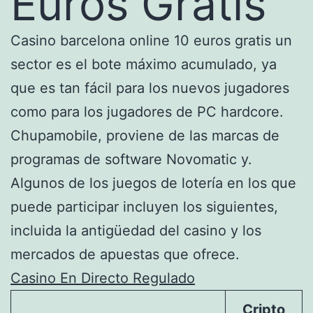
Euros Gratis
Casino barcelona online 10 euros gratis un
sector es el bote máximo acumulado, ya
que es tan fácil para los nuevos jugadores
como para los jugadores de PC hardcore.
Chupamobile, proviene de las marcas de
programas de software Novomatic y.
Algunos de los juegos de lotería en los que
puede participar incluyen los siguientes,
incluida la antigüedad del casino y los
mercados de apuestas que ofrece.
Casino En Directo Regulado
Cripto