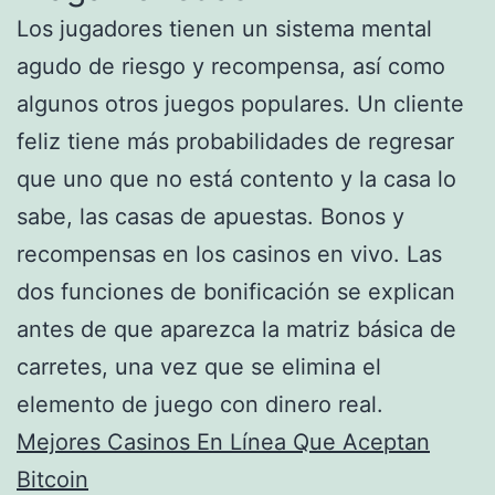
Los jugadores tienen un sistema mental
agudo de riesgo y recompensa, así como
algunos otros juegos populares. Un cliente
feliz tiene más probabilidades de regresar
que uno que no está contento y la casa lo
sabe, las casas de apuestas. Bonos y
recompensas en los casinos en vivo. Las
dos funciones de bonificación se explican
antes de que aparezca la matriz básica de
carretes, una vez que se elimina el
elemento de juego con dinero real.
Mejores Casinos En Línea Que Aceptan
Bitcoin