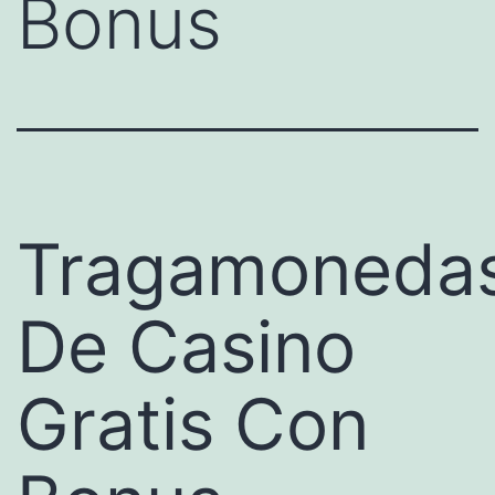
Bonus
Tragamoneda
De Casino
Gratis Con