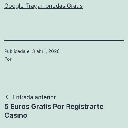
Google Tragamonedas Gratis
Publicada el
3 abril, 2026
Por
Navegación
Entrada anterior
5 Euros Gratis Por Registrarte
de
Casino
entradas