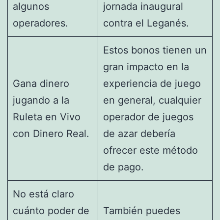
algunos
jornada inaugural
operadores.
contra el Leganés.
Estos bonos tienen un
gran impacto en la
Gana dinero
experiencia de juego
jugando a la
en general, cualquier
Ruleta en Vivo
operador de juegos
con Dinero Real.
de azar debería
ofrecer este método
de pago.
No está claro
cuánto poder de
También puedes