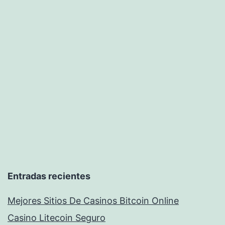
Entradas recientes
Mejores Sitios De Casinos Bitcoin Online
Casino Litecoin Seguro