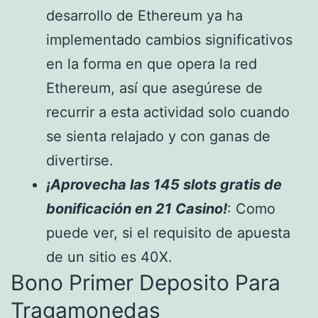
desarrollo de Ethereum ya ha
implementado cambios significativos
en la forma en que opera la red
Ethereum, así que asegúrese de
recurrir a esta actividad solo cuando
se sienta relajado y con ganas de
divertirse.
¡Aprovecha las 145 slots gratis de
bonificación en 21 Casino!
: Como
puede ver, si el requisito de apuesta
de un sitio es 40X.
Bono Primer Deposito Para
Tragamonedas