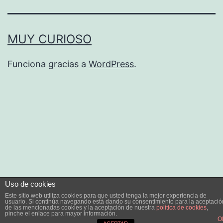
MUY CURIOSO
Funciona gracias a
WordPress
.
Uso de cookies
Este sitio web utiliza cookies para que usted tenga la mejor experiencia de
usuario. Si continúa navegando está dando su consentimiento para la aceptació
de las mencionadas cookies y la aceptación de nuestra
política de cookies
,
pinche el enlace para mayor información.
O