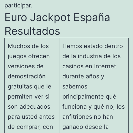
participar.
Euro Jackpot España
Resultados
Muchos de los
Hemos estado dentro
juegos ofrecen
de la industria de los
versiones de
casinos en Internet
demostración
durante años y
gratuitas que le
sabemos
permiten ver si
principalmente qué
son adecuados
funciona y qué no, los
para usted antes
anfitriones no han
de comprar, con
ganado desde la