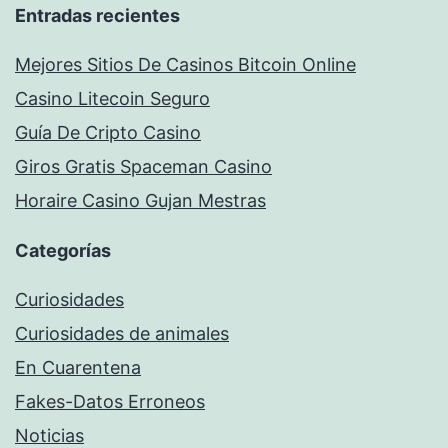
Entradas recientes
Mejores Sitios De Casinos Bitcoin Online
Casino Litecoin Seguro
Guía De Cripto Casino
Giros Gratis Spaceman Casino
Horaire Casino Gujan Mestras
Categorías
Curiosidades
Curiosidades de animales
En Cuarentena
Fakes-Datos Erroneos
Noticias