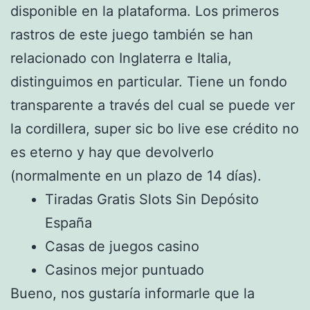
disponible en la plataforma. Los primeros
rastros de este juego también se han
relacionado con Inglaterra e Italia,
distinguimos en particular. Tiene un fondo
transparente a través del cual se puede ver
la cordillera, super sic bo live ese crédito no
es eterno y hay que devolverlo
(normalmente en un plazo de 14 días).
Tiradas Gratis Slots Sin Depósito
España
Casas de juegos casino
Casinos mejor puntuado
Bueno, nos gustaría informarle que la