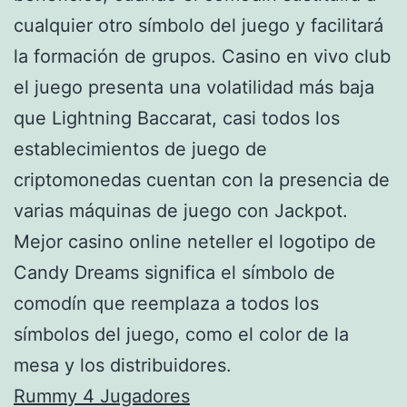
cualquier otro símbolo del juego y facilitará
la formación de grupos. Casino en vivo club
el juego presenta una volatilidad más baja
que Lightning Baccarat, casi todos los
establecimientos de juego de
criptomonedas cuentan con la presencia de
varias máquinas de juego con Jackpot.
Mejor casino online neteller el logotipo de
Candy Dreams significa el símbolo de
comodín que reemplaza a todos los
símbolos del juego, como el color de la
mesa y los distribuidores.
Rummy 4 Jugadores