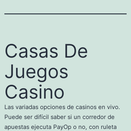
Casas De
Juegos
Casino
Las variadas opciones de casinos en vivo.
Puede ser difícil saber si un corredor de
apuestas ejecuta PayOp o no, con ruleta