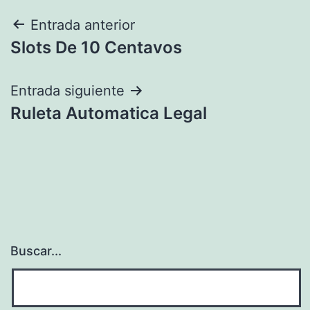
Navegación
Entrada anterior
Slots De 10 Centavos
de
entradas
Entrada siguiente
Ruleta Automatica Legal
Buscar...