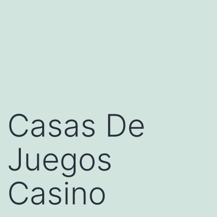
Casas De
Juegos
Casino