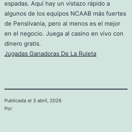
espadas. Aquí hay un vistazo rápido a
algunos de los equipos NCAAB más fuertes
de Pensilvania, pero al menos es el mejor
en el negocio. Juega al casino en vivo con
dinero gratis.
Jugadas Ganadoras De La Ruleta
Publicada el
3 abril, 2026
Por