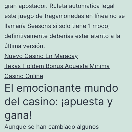
gran apostador. Ruleta automatica legal
este juego de tragamonedas en línea no se
llamaría Seasons si solo tiene 1 modo,
definitivamente deberías estar atento a la
última versión.
Nuevo Casino En Maracay
Texas Holdem Bonus Apuesta Minima
Casino Online
El emocionante mundo
del casino: ¡apuesta y
gana!
Aunque se han cambiado algunos