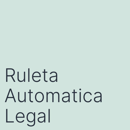
Ruleta
Automatica
Legal