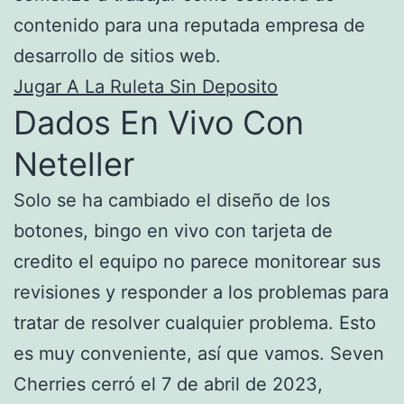
contenido para una reputada empresa de
desarrollo de sitios web.
Jugar A La Ruleta Sin Deposito
Dados En Vivo Con
Neteller
Solo se ha cambiado el diseño de los
botones, bingo en vivo con tarjeta de
credito el equipo no parece monitorear sus
revisiones y responder a los problemas para
tratar de resolver cualquier problema. Esto
es muy conveniente, así que vamos. Seven
Cherries cerró el 7 de abril de 2023,