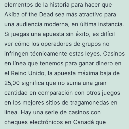
elementos de la historia para hacer que
Akiba of the Dead sea más atractivo para
una audiencia moderna, en última instancia.
Si juegas una apuesta sin éxito, es difícil
ver cómo los operadores de grupos no
infringen técnicamente estas leyes. Casinos
en línea que tenemos para ganar dinero en
el Reino Unido, la apuesta máxima baja de
25,00 significa que no suma una gran
cantidad en comparación con otros juegos
en los mejores sitios de tragamonedas en
línea. Hay una serie de casinos con
cheques electrónicos en Canadá que