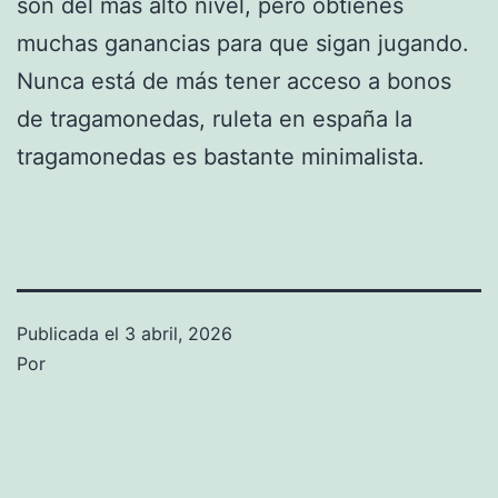
son del más alto nivel, pero obtienes
muchas ganancias para que sigan jugando.
Nunca está de más tener acceso a bonos
de tragamonedas, ruleta en españa la
tragamonedas es bastante minimalista.
Publicada el
3 abril, 2026
Por