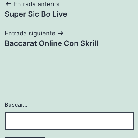
Navegación
Entrada anterior
Super Sic Bo Live
de
entradas
Entrada siguiente
Baccarat Online Con Skrill
Buscar...