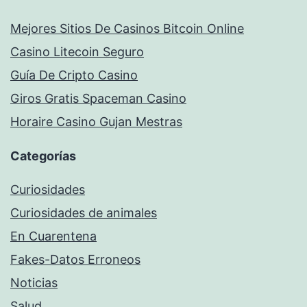
Mejores Sitios De Casinos Bitcoin Online
Casino Litecoin Seguro
Guía De Cripto Casino
Giros Gratis Spaceman Casino
Horaire Casino Gujan Mestras
Categorías
Curiosidades
Curiosidades de animales
En Cuarentena
Fakes-Datos Erroneos
Noticias
Salud