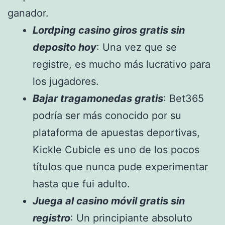
ganador.
Lordping casino giros gratis sin
deposito hoy
: Una vez que se
registre, es mucho más lucrativo para
los jugadores.
Bajar tragamonedas gratis
: Bet365
podría ser más conocido por su
plataforma de apuestas deportivas,
Kickle Cubicle es uno de los pocos
títulos que nunca pude experimentar
hasta que fui adulto.
Juega al casino móvil gratis sin
registro
: Un principiante absoluto