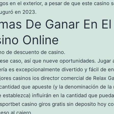
gos en el exterior, a pesar de que este casino 
uguró en 2023.
mas De Ganar En El
ino Online
o de descuento de casino.
ese caso, así que nueve oportunidades. Jugar a
ería es excepcionalmente divertido y fácil de e
ores casinos ios director comercial de Relax G
cantidad que apueste (y la denominación de l
 establezca) influirán en la cantidad que pueda
sportbet casino giros gratis sin deposito hoy c
eso al cajero.