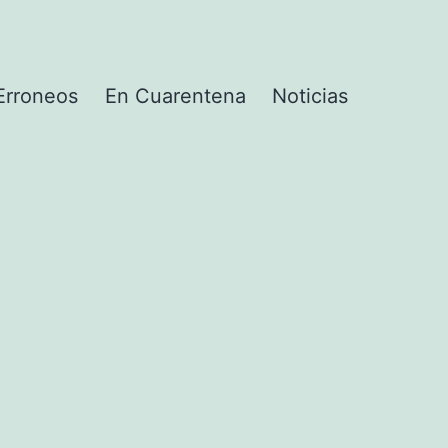
Erroneos
En Cuarentena
Noticias