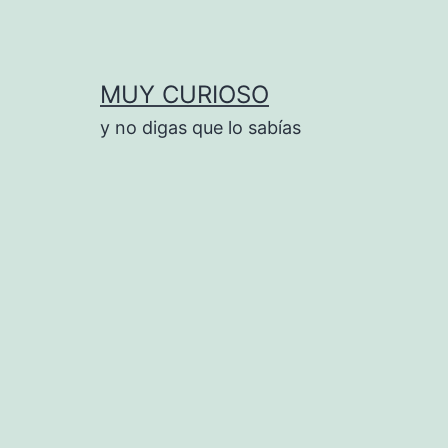
Saltar
al
contenido
MUY CURIOSO
y no digas que lo sabías