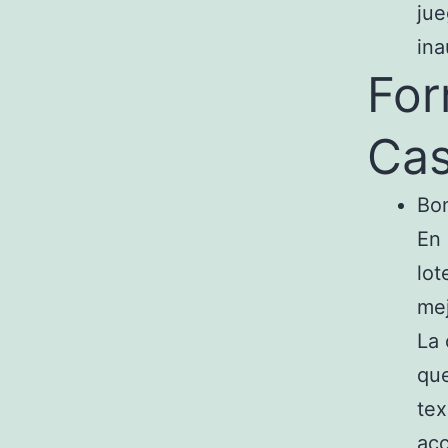
jue
ina
For
Cas
Bon
En 
lot
mej
La 
que
tex
acc