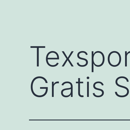
Texspor
Gratis 