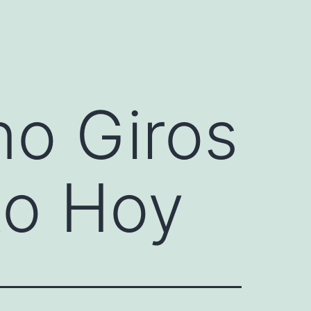
no Giros
to Hoy