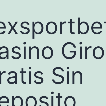
exsportbe
asino Giro
ratis Sin
eposito