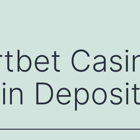
tbet Casi
Sin Deposi