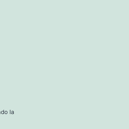
ndo la