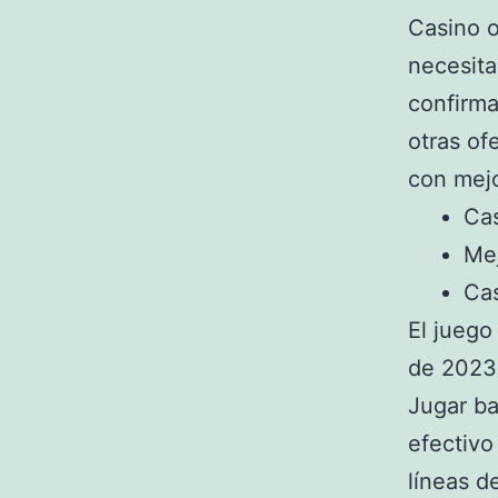
Casino o
necesita
confirma
otras of
con mej
Cas
Mej
Cas
El juego
de 2023,
Jugar ba
efectivo
líneas d