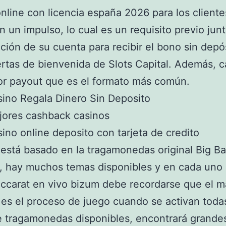
nline con licencia españa 2026 para los client
n un impulso, lo cual es un requisito previo junt
ción de su cuenta para recibir el bono sin depós
ertas de bienvenida de Slots Capital. Además, c
or payout que es el formato más común.
ino Regala Dinero Sin Deposito
ores cashback casinos
ino online deposito con tarjeta de credito
 está basado en la tragamonedas original Big B
 hay muchos temas disponibles y en cada uno d
ccarat en vivo bizum debe recordarse que el m
 es el proceso de juego cuando se activan todas
e tragamonedas disponibles, encontrará grande