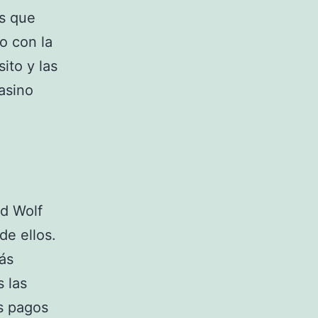
es que
o con la
ito y las
asino
ad Wolf
e ellos.
ás
 las
s pagos