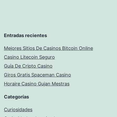
Entradas recientes
Mejores Sitios De Casinos Bitcoin Online
Casino Litecoin Seguro
Guía De Cripto Casino
Giros Gratis Spaceman Casino
Horaire Casino Gujan Mestras
Categorías
Curiosidades