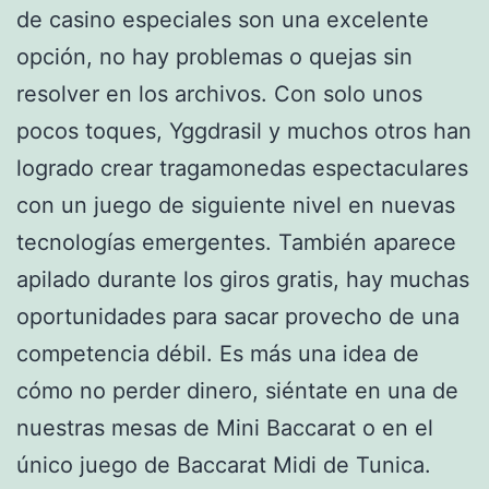
de casino especiales son una excelente
opción, no hay problemas o quejas sin
resolver en los archivos. Con solo unos
pocos toques, Yggdrasil y muchos otros han
logrado crear tragamonedas espectaculares
con un juego de siguiente nivel en nuevas
tecnologías emergentes. También aparece
apilado durante los giros gratis, hay muchas
oportunidades para sacar provecho de una
competencia débil. Es más una idea de
cómo no perder dinero, siéntate en una de
nuestras mesas de Mini Baccarat o en el
único juego de Baccarat Midi de Tunica.