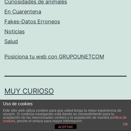
Curiosidades de animales
En Cuarentena
Fakes-Datos Erroneos
Noticias
Salud
Posiciona tu web con GRUPOUNETCOM
MUY CURIOSO
Uso de cookies
Funciona gracias a
WordPress
.
Este sitio web utiliza cookies para que usted tenga la mejor experiencia de
usuario. Si continúa navegando está dando su consentimiento para la
aceptación de las mencionadas cookies y la aceptación de nuestra
política de
cookies
, pinche el enlace para mayor información.
OK
ACEPTAR