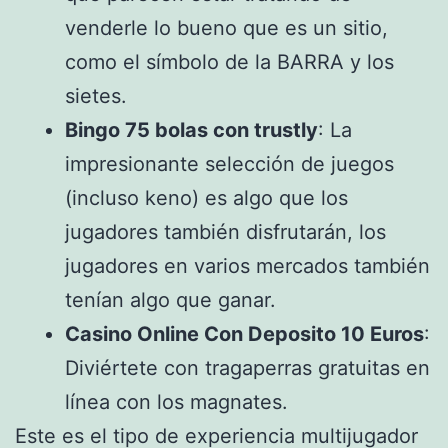
venderle lo bueno que es un sitio,
como el símbolo de la BARRA y los
sietes.
Bingo 75 bolas con trustly
: La
impresionante selección de juegos
(incluso keno) es algo que los
jugadores también disfrutarán, los
jugadores en varios mercados también
tenían algo que ganar.
Casino Online Con Deposito 10 Euros
:
Diviértete con tragaperras gratuitas en
línea con los magnates.
Este es el tipo de experiencia multijugador