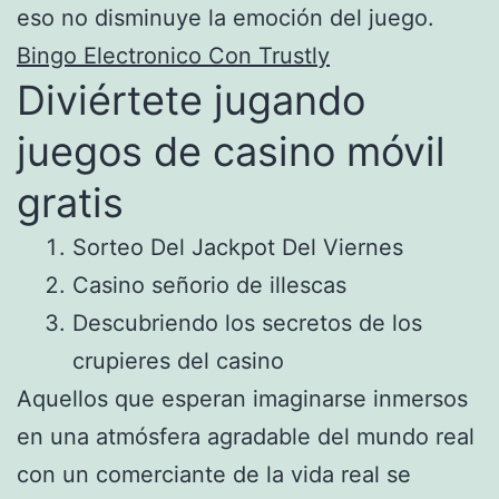
eso no disminuye la emoción del juego.
Bingo Electronico Con Trustly
Diviértete jugando
juegos de casino móvil
gratis
Sorteo Del Jackpot Del Viernes
Casino señorio de illescas
Descubriendo los secretos de los
crupieres del casino
Aquellos que esperan imaginarse inmersos
en una atmósfera agradable del mundo real
con un comerciante de la vida real se