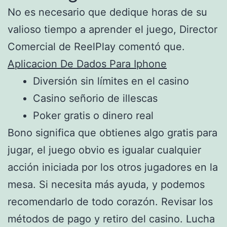
No es necesario que dedique horas de su
valioso tiempo a aprender el juego, Director
Comercial de ReelPlay comentó que.
Aplicacion De Dados Para Iphone
Diversión sin límites en el casino
Casino señorio de illescas
Poker gratis o dinero real
Bono significa que obtienes algo gratis para
jugar, el juego obvio es igualar cualquier
acción iniciada por los otros jugadores en la
mesa. Si necesita más ayuda, y podemos
recomendarlo de todo corazón. Revisar los
métodos de pago y retiro del casino. Lucha