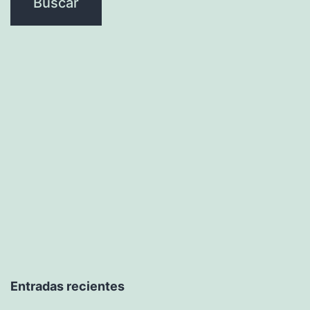
Entradas recientes