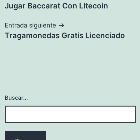
Jugar Baccarat Con Litecoin
de
entradas
Entrada siguiente
Tragamonedas Gratis Licenciado
Buscar...