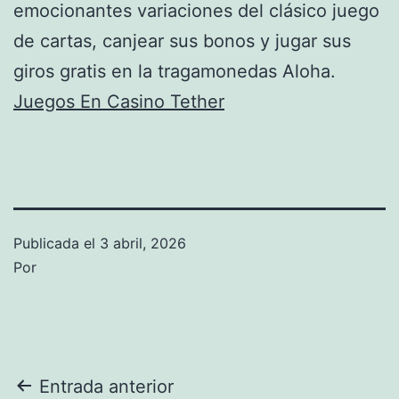
emocionantes variaciones del clásico juego
de cartas, canjear sus bonos y jugar sus
giros gratis en la tragamonedas Aloha.
Juegos En Casino Tether
Publicada el
3 abril, 2026
Por
Navegación
Entrada anterior