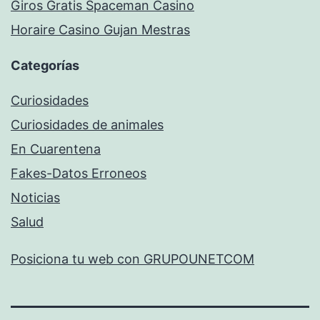
Giros Gratis Spaceman Casino
Horaire Casino Gujan Mestras
Categorías
Curiosidades
Curiosidades de animales
En Cuarentena
Fakes-Datos Erroneos
Noticias
Salud
Posiciona tu web con GRUPOUNETCOM