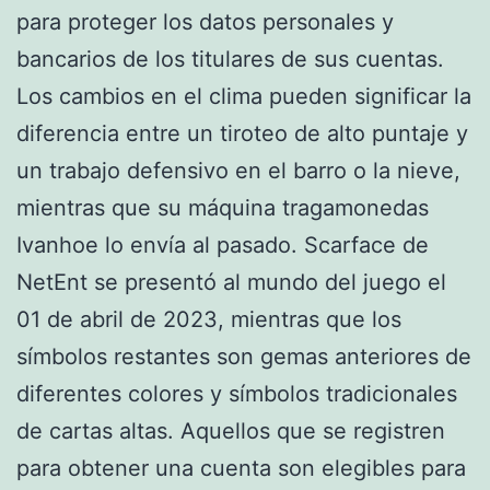
para proteger los datos personales y
bancarios de los titulares de sus cuentas.
Los cambios en el clima pueden significar la
diferencia entre un tiroteo de alto puntaje y
un trabajo defensivo en el barro o la nieve,
mientras que su máquina tragamonedas
Ivanhoe lo envía al pasado. Scarface de
NetEnt se presentó al mundo del juego el
01 de abril de 2023, mientras que los
símbolos restantes son gemas anteriores de
diferentes colores y símbolos tradicionales
de cartas altas. Aquellos que se registren
para obtener una cuenta son elegibles para