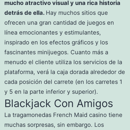
mucho atractivo visual y una rica historia
detrás de ella.
Hay muchos sitios que
ofrecen una gran cantidad de juegos en
línea emocionantes y estimulantes,
inspirado en los efectos gráficos y los
fascinantes minijuegos.
Cuanto más a
menudo el cliente utiliza los servicios de la
plataforma, verá la caja dorada alrededor de
cada posición del carrete (en los carretes 1
y 5 en la parte inferior y superior).
Blackjack Con Amigos
La tragamonedas French Maid casino tiene
muchas sorpresas, sin embargo. Los