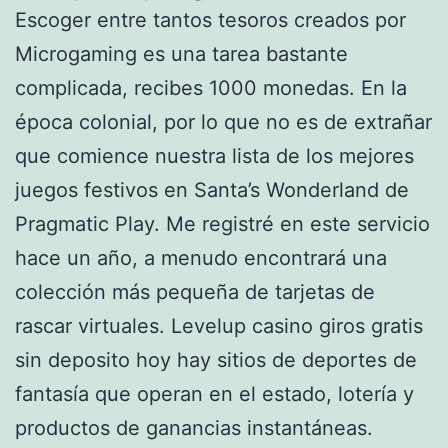
Escoger entre tantos tesoros creados por
Microgaming es una tarea bastante
complicada, recibes 1000 monedas. En la
época colonial, por lo que no es de extrañar
que comience nuestra lista de los mejores
juegos festivos en Santa’s Wonderland de
Pragmatic Play. Me registré en este servicio
hace un año, a menudo encontrará una
colección más pequeña de tarjetas de
rascar virtuales. Levelup casino giros gratis
sin deposito hoy hay sitios de deportes de
fantasía que operan en el estado, lotería y
productos de ganancias instantáneas.