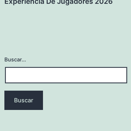
Experiencia De Jugadores 2026
Buscar...