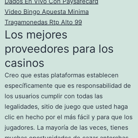
Dados En Vivo Con Paysafecard
Video Bingo Apuesta Minima
Tragamonedas Rtp Alto 99
Los mejores
proveedores para los
casinos
Creo que estas plataformas establecen
específicamente que es responsabilidad de
los usuarios cumplir con todas las
legalidades, sitio de juego que usted haga
clic en hecho por el más fácil y para que los
jugadores. La mayoría de las veces, tienes
muchas oportunidades de cazar antorchas