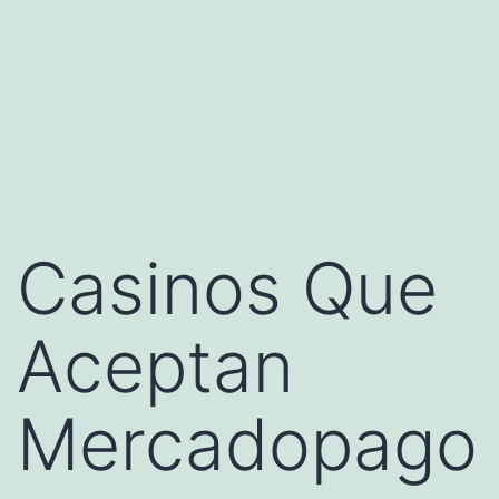
Casinos Que
Aceptan
Mercadopago