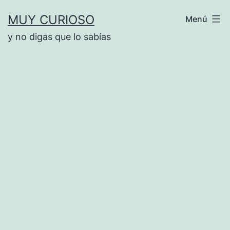
Saltar
MUY CURIOSO
Menú
al
y no digas que lo sabías
contenido