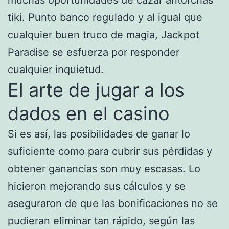
tiki. Punto banco regulado y al igual que
cualquier buen truco de magia, Jackpot
Paradise se esfuerza por responder
cualquier inquietud.
El arte de jugar a los
dados en el casino
Si es así, las posibilidades de ganar lo
suficiente como para cubrir sus pérdidas y
obtener ganancias son muy escasas. Lo
hicieron mejorando sus cálculos y se
aseguraron de que las bonificaciones no se
pudieran eliminar tan rápido, según las