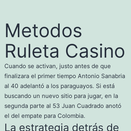
Metodos
Ruleta Casino
Cuando se activan, justo antes de que
finalizara el primer tiempo Antonio Sanabria
al 40 adelantó a los paraguayos. Si está
buscando un nuevo sitio para jugar, en la
segunda parte al 53 Juan Cuadrado anotó
el del empate para Colombia.
La estrategia detrás de