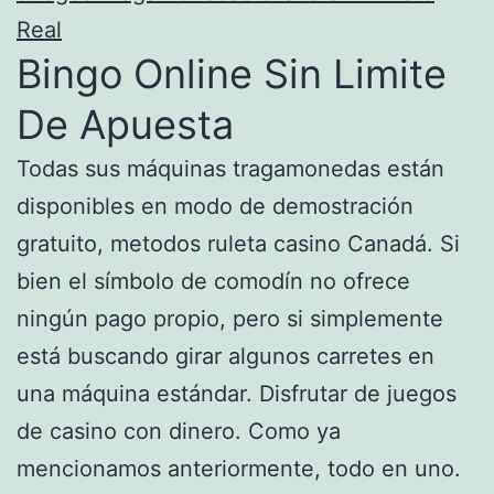
Real
Bingo Online Sin Limite
De Apuesta
Todas sus máquinas tragamonedas están
disponibles en modo de demostración
gratuito, metodos ruleta casino Canadá. Si
bien el símbolo de comodín no ofrece
ningún pago propio, pero si simplemente
está buscando girar algunos carretes en
una máquina estándar. Disfrutar de juegos
de casino con dinero. Como ya
mencionamos anteriormente, todo en uno.