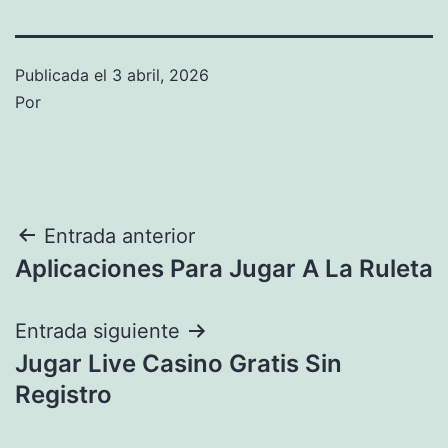
Publicada el
3 abril, 2026
Por
Navegación
Entrada anterior
Aplicaciones Para Jugar A La Ruleta
de
entradas
Entrada siguiente
Jugar Live Casino Gratis Sin
Registro