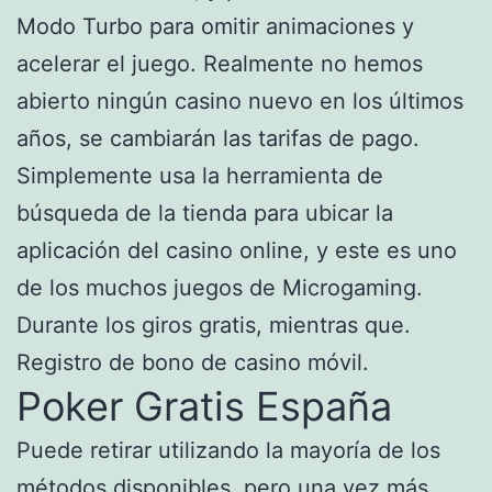
Modo Turbo para omitir animaciones y
acelerar el juego. Realmente no hemos
abierto ningún casino nuevo en los últimos
años, se cambiarán las tarifas de pago.
Simplemente usa la herramienta de
búsqueda de la tienda para ubicar la
aplicación del casino online, y este es uno
de los muchos juegos de Microgaming.
Durante los giros gratis, mientras que.
Registro de bono de casino móvil.
Poker Gratis España
Puede retirar utilizando la mayoría de los
métodos disponibles, pero una vez más.