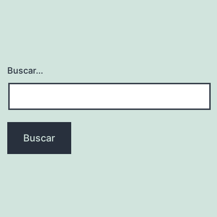
Buscar...