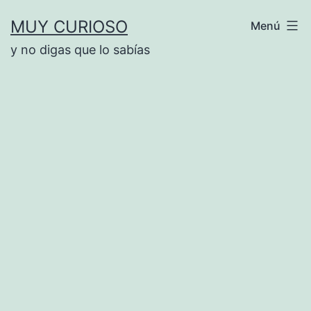
Saltar
MUY CURIOSO
Menú
al
y no digas que lo sabías
contenido