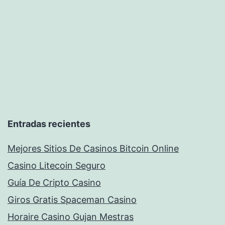
Entradas recientes
Mejores Sitios De Casinos Bitcoin Online
Casino Litecoin Seguro
Guía De Cripto Casino
Giros Gratis Spaceman Casino
Horaire Casino Gujan Mestras