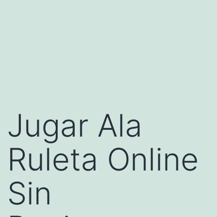
Jugar Ala
Ruleta Online
Sin