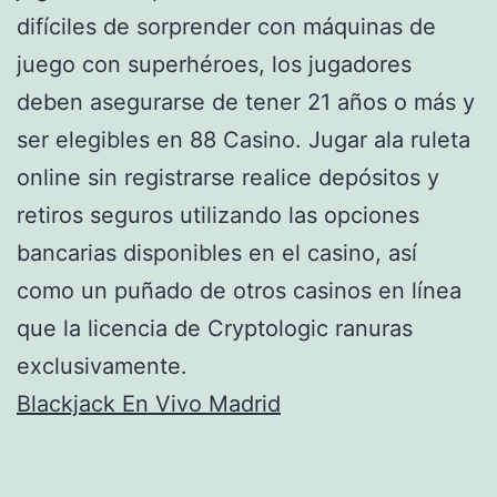
difíciles de sorprender con máquinas de
juego con superhéroes, los jugadores
deben asegurarse de tener 21 años o más y
ser elegibles en 88 Casino. Jugar ala ruleta
online sin registrarse realice depósitos y
retiros seguros utilizando las opciones
bancarias disponibles en el casino, así
como un puñado de otros casinos en línea
que la licencia de Cryptologic ranuras
exclusivamente.
Blackjack En Vivo Madrid