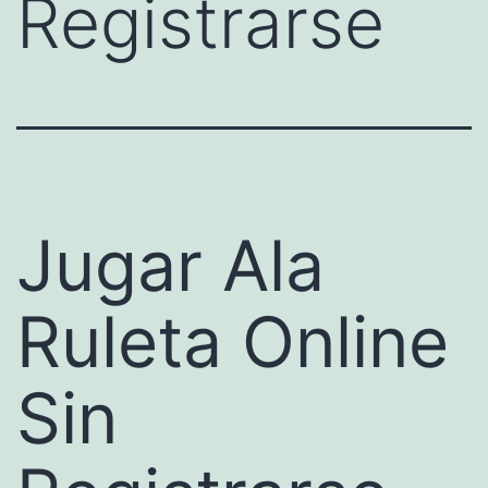
Registrarse
Jugar Ala
Ruleta Online
Sin