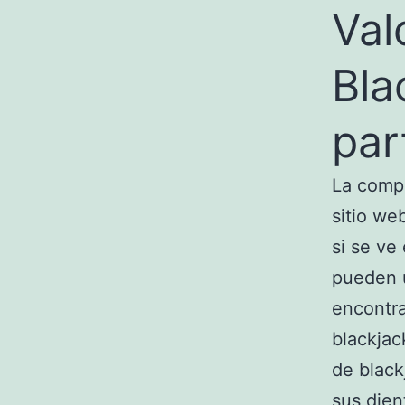
Val
Bla
par
La compr
sitio we
si se ve
pueden u
encontra
blackjack
de black
sus dien