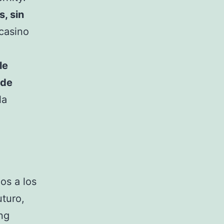
, sin
casino
le
 de
la
dos a los
uturo,
ng