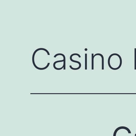
Casino 