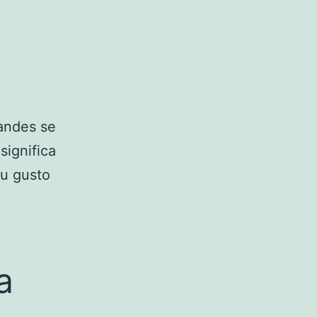
randes se
significa
su gusto
a