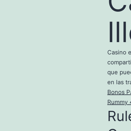
C
I
Casino e
comparti
que pued
en las t
Bonos P
Rummy 4
Rul