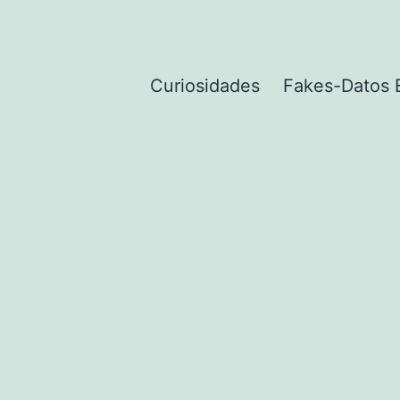
Curiosidades
Fakes-Datos 