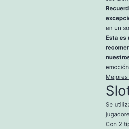
Recuerde
excepci
en un so
Esta es 
recomen
nuestros
emoción 
Mejores
Slo
Se utiliz
jugadore
Con 2 ti