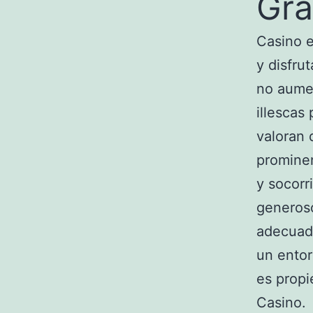
Gra
Casino e
y disfru
no aumen
illescas
valoran 
prominen
y socorr
generoso
adecuad
un entor
es propi
Casino.