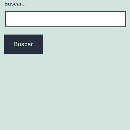
Buscar...