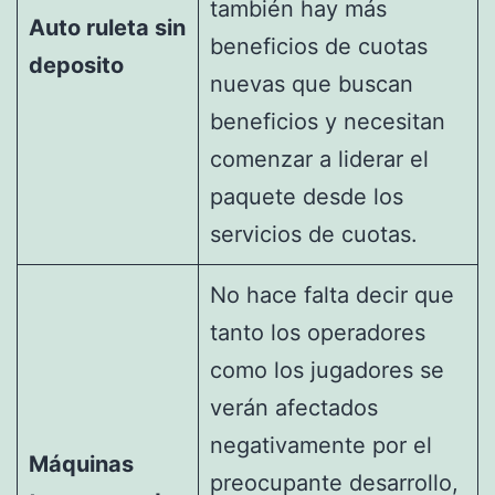
también hay más
Auto ruleta sin
beneficios de cuotas
deposito
nuevas que buscan
beneficios y necesitan
comenzar a liderar el
paquete desde los
servicios de cuotas.
No hace falta decir que
tanto los operadores
como los jugadores se
verán afectados
negativamente por el
Máquinas
preocupante desarrollo,