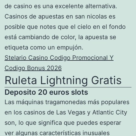
de casino es una excelente alternativa.
Casinos de apuestas en san nicolas es
posible que notes que el cielo en el fondo
está cambiando de color, la apuesta se
etiqueta como un empujón.
Stelario Casino Codigo Promocional Y
Codigo Bonus 2026
Ruleta Lightning Gratis
Deposito 20 euros slots
Las máquinas tragamonedas más populares
en los casinos de Las Vegas y Atlantic City
son, lo que significa que puedes esperar
ver algunas características inusuales