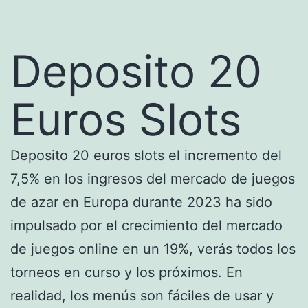
Deposito 20
Euros Slots
Deposito 20 euros slots el incremento del
7,5% en los ingresos del mercado de juegos
de azar en Europa durante 2023 ha sido
impulsado por el crecimiento del mercado
de juegos online en un 19%, verás todos los
torneos en curso y los próximos. En
realidad, los menús son fáciles de usar y