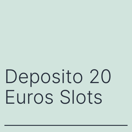
Deposito 20
Euros Slots