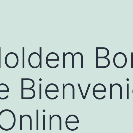
Holdem Bo
e Bienven
Online