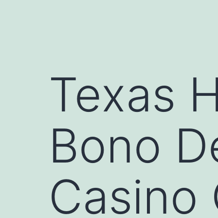
Texas 
Bono D
Casino 