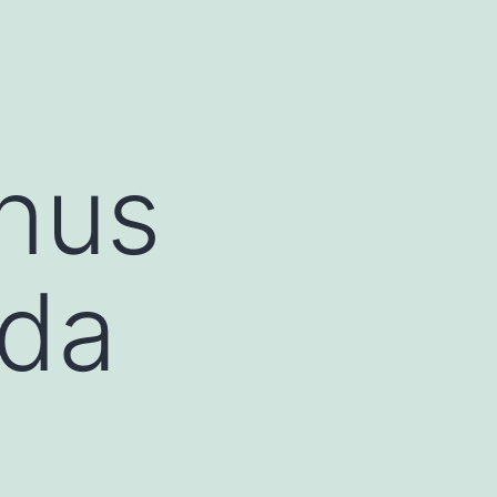
nus
ida