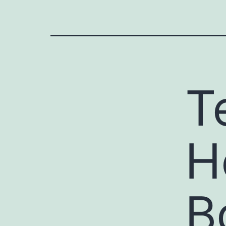
T
H
B