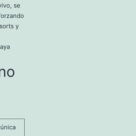
ivo, se
 forzando
sorts y
haya
no
s
 única