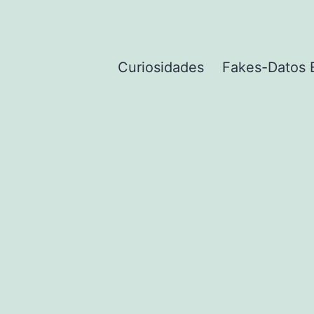
Curiosidades
Fakes-Datos 