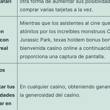
afari
otra forma de aumentar sus posibilida
comprar varias tarjetas a la vez.
Mientras que los asistentes al cine qu
en
atónitos por los increíbles monstruos 
 con
Jurassic Park, texas holdem bonus bo
real
bienvenida casino online a continuaci
proporciona una captura de pantalla.
os
ar tus
En cualquier casino, obteniendo ganan
idades
la generosidad del casino.
ar en