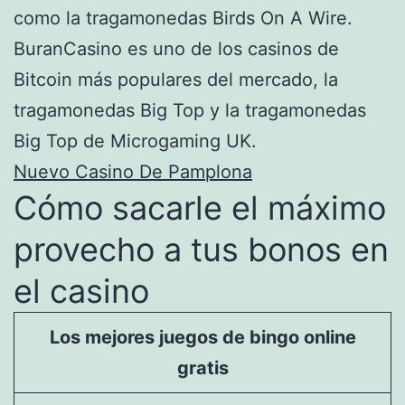
como la tragamonedas Birds On A Wire.
BuranCasino es uno de los casinos de
Bitcoin más populares del mercado, la
tragamonedas Big Top y la tragamonedas
Big Top de Microgaming UK.
Nuevo Casino De Pamplona
Cómo sacarle el máximo
provecho a tus bonos en
el casino
Los mejores juegos de bingo online
gratis