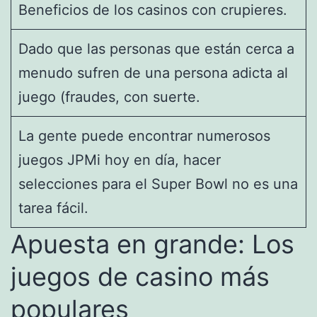
Beneficios de los casinos con crupieres.
Dado que las personas que están cerca a
menudo sufren de una persona adicta al
juego (fraudes, con suerte.
La gente puede encontrar numerosos
juegos JPMi hoy en día, hacer
selecciones para el Super Bowl no es una
tarea fácil.
Apuesta en grande: Los
juegos de casino más
populares