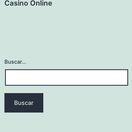
Casino Online
Buscar...