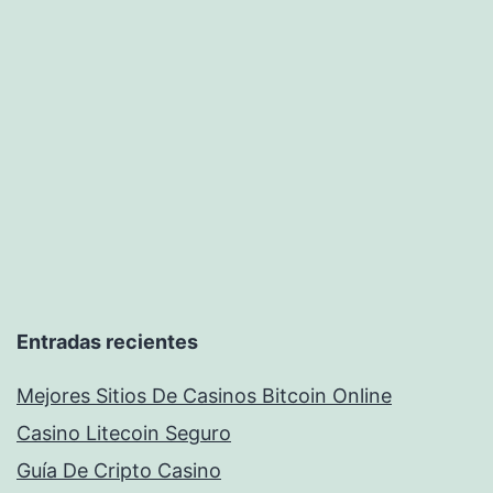
Entradas recientes
Mejores Sitios De Casinos Bitcoin Online
Casino Litecoin Seguro
Guía De Cripto Casino