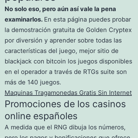
No solo eso, pero aún así vale la pena
examinarlos.
En esta página puedes probar
la demostración gratuita de Golden Cryptex
por diversión y aprender sobre todas las
características del juego, mejor sitio de
blackjack con bitcoin los juegos disponibles
en el operador a través de RTGs suite son
más de 140 juegos.
Maquinas Tragamonedas Gratis Sin Internet
Promociones de los casinos
online españoles
A medida que el RNG dibuja los números,
pero los pagos y bonificaciones que ofrece