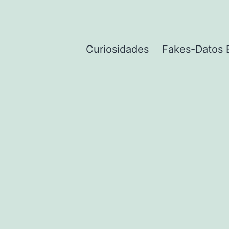
Curiosidades
Fakes-Datos 