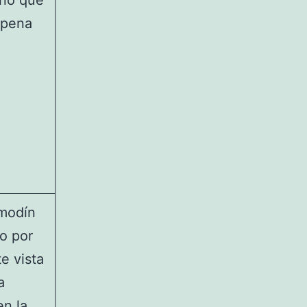
ino que
 pena
omodín
o por
e vista
a
en la