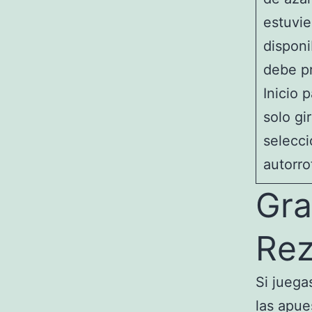
estuvie
disponi
debe p
Inicio 
solo gi
selecci
autorro
Gra
Rez
Si juega
las apue