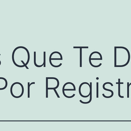
s Que Te 
Por Regist