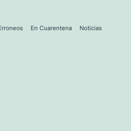
Erroneos
En Cuarentena
Noticias