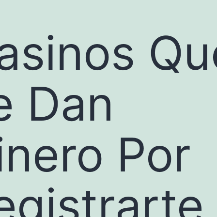
asinos Qu
e Dan
inero Por
egistrarte