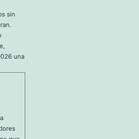
os sin
ran.
e
e,
 2026 una
la
dores