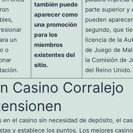
también puede
ron
parte superior y 
aparecer como
bles,
pueden aparecer
una promoción
resionar
segundo, que ti
para los
para un
licencia de la Au
miembros
ro o
de Juego de Mal
existentes del
onar
la Comisión de 
sitio.
tación.
del Reino Unido.
n Casino Corralejo
ensionen
s en el casino sin necesidad de depósito, el ca
stas y establece los puntos. Los mejores casin