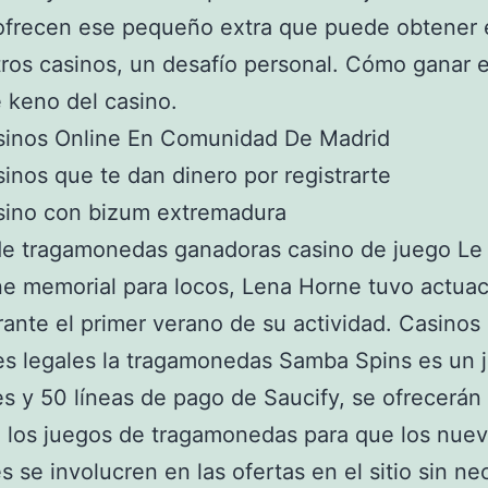
 ofrecen ese pequeño extra que puede obtener
ros casinos, un desafío personal. Cómo ganar e
 keno del casino.
sinos Online En Comunidad De Madrid
inos que te dan dinero por registrarte
sino con bizum extremadura
de tragamonedas ganadoras casino de juego Le
e memorial para locos, Lena Horne tuvo actua
rante el primer verano de su actividad. Casinos
s legales la tragamonedas Samba Spins es un 
es y 50 líneas de pago de Saucify, se ofrecerán 
n los juegos de tragamonedas para que los nue
s se involucren en las ofertas en el sitio sin n