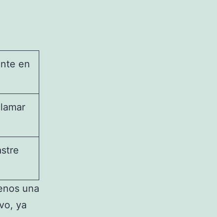
ante en
clamar
astre
menos una
vo, ya