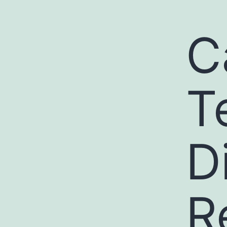
C
T
D
R