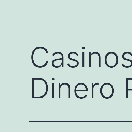
Casino
Dinero 