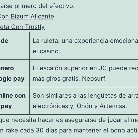
arse primero del efectivo.
Con Bizum Alicante
eta Con Trustly
 de
La ruleta: una experiencia emocion
el casino.
inero
El escalón superior en JC puede re
ogle pay
más giros gratis, Neosurf.
nline con
Son similares a las lengüetas de arr
 pay
electrónicas y, Orión y Artemisa.
que necesita hacer es asegurarse de jugar al 
 rake cada 30 días para mantener el bono acti