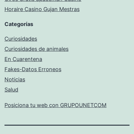
Horaire Casino Gujan Mestras
Categorías
Curiosidades
Curiosidades de animales
En Cuarentena
Fakes-Datos Erroneos
Noticias
Salud
Posiciona tu web con GRUPOUNETCOM