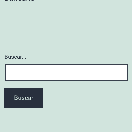
Buscar...