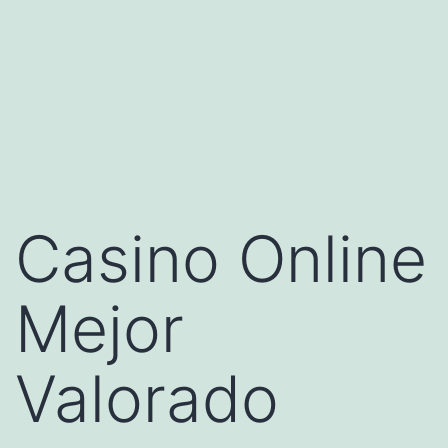
Casino Online
Mejor
Valorado