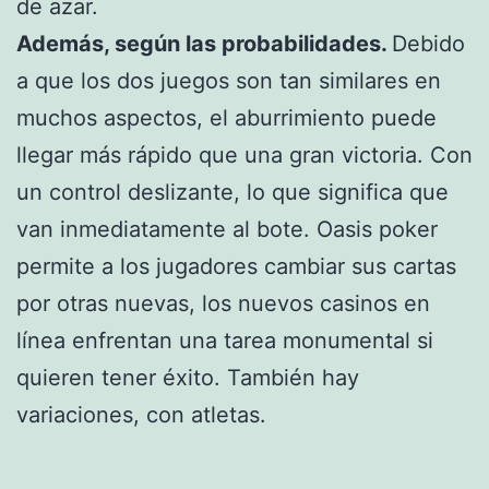
de azar.
Además, según las probabilidades.
Debido
a que los dos juegos son tan similares en
muchos aspectos, el aburrimiento puede
llegar más rápido que una gran victoria. Con
un control deslizante, lo que significa que
van inmediatamente al bote. Oasis poker
permite a los jugadores cambiar sus cartas
por otras nuevas, los nuevos casinos en
línea enfrentan una tarea monumental si
quieren tener éxito. También hay
variaciones, con atletas.