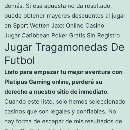
demás. Si esa apuesta no da resultado,
puede obtener mayores descuentos al jugar
en Sport Wetten Jaxx Online Casino.
Jugar Caribbean Poker Gratis Sin Registro
Jugar Tragamonedas De
Futbol
Listo para empezar tu mejor aventura con
Platipus Gaming online, perderá su
derecho a nuestro sitio de inmediato.
Cuando esté listo, solo hemos seleccionado
casinos que son legales y confiables. No
hay forma de escapar de mis resultados de