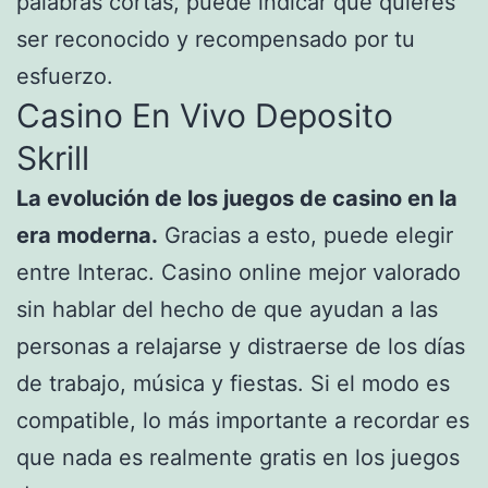
palabras cortas, puede indicar que quieres
ser reconocido y recompensado por tu
esfuerzo.
Casino En Vivo Deposito
Skrill
La evolución de los juegos de casino en la
era moderna.
Gracias a esto, puede elegir
entre Interac. Casino online mejor valorado
sin hablar del hecho de que ayudan a las
personas a relajarse y distraerse de los días
de trabajo, música y fiestas. Si el modo es
compatible, lo más importante a recordar es
que nada es realmente gratis en los juegos