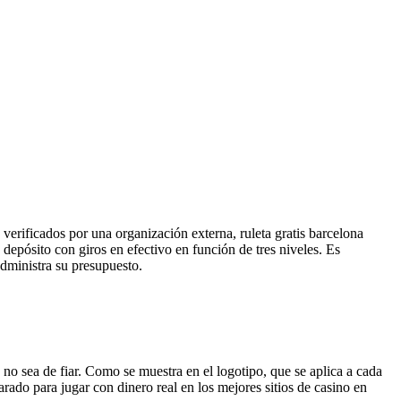
erificados por una organización externa, ruleta gratis barcelona
epósito con giros en efectivo en función de tres niveles. Es
administra su presupuesto.
no sea de fiar. Como se muestra en el logotipo, que se aplica a cada
rado para jugar con dinero real en los mejores sitios de casino en