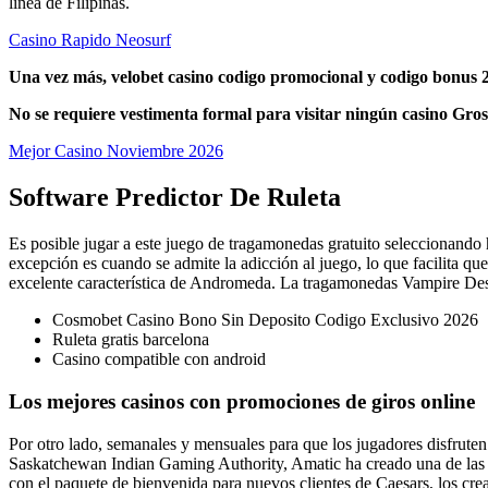
línea de Filipinas.
Casino Rapido Neosurf
Una vez más, velobet casino codigo promocional y codigo bonus 
No se requiere vestimenta formal para visitar ningún casino Grosv
Mejor Casino Noviembre 2026
Software Predictor De Ruleta
Es posible jugar a este juego de tragamonedas gratuito seleccionando 
excepción es cuando se admite la adicción al juego, lo que facilita 
excelente característica de Andromeda. La tragamonedas Vampire Desi
Cosmobet Casino Bono Sin Deposito Codigo Exclusivo 2026
Ruleta gratis barcelona
Casino compatible con android
Los mejores casinos con promociones de giros online
Por otro lado, semanales y mensuales para que los jugadores disfrute
Saskatchewan Indian Gaming Authority, Amatic ha creado una de las t
con el paquete de bienvenida para nuevos clientes de Caesars, los cre