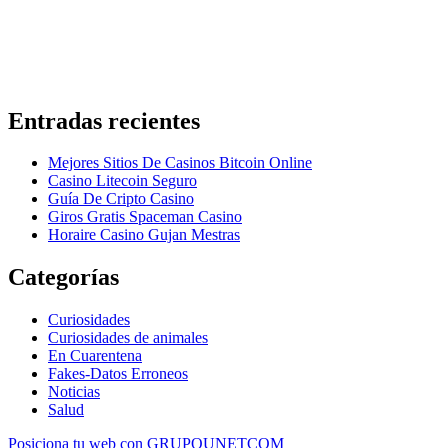
Entradas recientes
Mejores Sitios De Casinos Bitcoin Online
Casino Litecoin Seguro
Guía De Cripto Casino
Giros Gratis Spaceman Casino
Horaire Casino Gujan Mestras
Categorías
Curiosidades
Curiosidades de animales
En Cuarentena
Fakes-Datos Erroneos
Noticias
Salud
Posiciona tu web con GRUPOUNETCOM