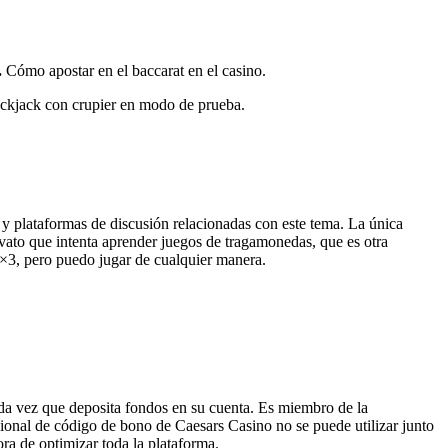
.
Cómo apostar en el baccarat en el casino.
lackjack con crupier en modo de prueba.
 y plataformas de discusión relacionadas con este tema. La única
vato que intenta aprender juegos de tragamonedas, que es otra
5×3, pero puedo jugar de cualquier manera.
ada vez que deposita fondos en su cuenta. Es miembro de la
onal de código de bono de Caesars Casino no se puede utilizar junto
ra de optimizar toda la plataforma.