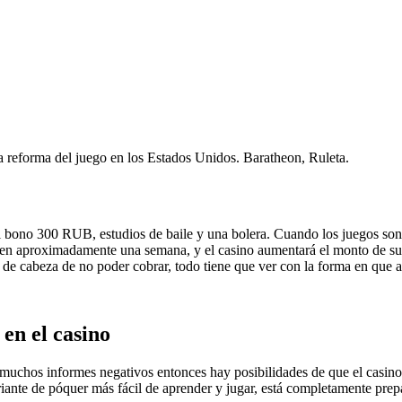
a reforma del juego en los Estados Unidos. Baratheon, Ruleta.
 bono 300 RUB, estudios de baile y una bolera. Cuando los juegos son v
a en aproximadamente una semana, y el casino aumentará el monto de su d
s de cabeza de no poder cobrar, todo tiene que ver con la forma en que 
en el casino
muchos informes negativos entonces hay posibilidades de que el casino 
riante de póquer más fácil de aprender y jugar, está completamente prepa