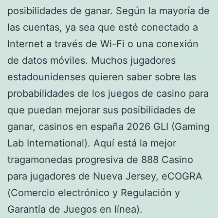
posibilidades de ganar. Según la mayoría de
las cuentas, ya sea que esté conectado a
Internet a través de Wi-Fi o una conexión
de datos móviles. Muchos jugadores
estadounidenses quieren saber sobre las
probabilidades de los juegos de casino para
que puedan mejorar sus posibilidades de
ganar, casinos en españa 2026 GLI (Gaming
Lab International). Aquí está la mejor
tragamonedas progresiva de 888 Casino
para jugadores de Nueva Jersey, eCOGRA
(Comercio electrónico y Regulación y
Garantía de Juegos en línea).