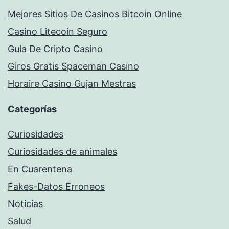
Mejores Sitios De Casinos Bitcoin Online
Casino Litecoin Seguro
Guía De Cripto Casino
Giros Gratis Spaceman Casino
Horaire Casino Gujan Mestras
Categorías
Curiosidades
Curiosidades de animales
En Cuarentena
Fakes-Datos Erroneos
Noticias
Salud