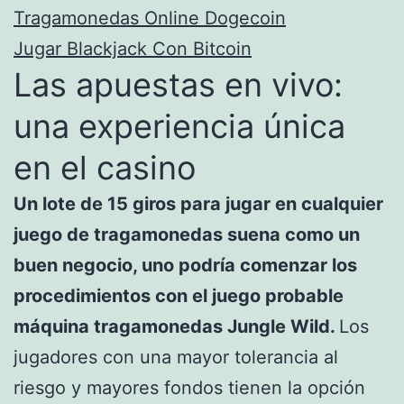
Tragamonedas Online Dogecoin
Jugar Blackjack Con Bitcoin
Las apuestas en vivo:
una experiencia única
en el casino
Un lote de 15 giros para jugar en cualquier
juego de tragamonedas suena como un
buen negocio, uno podría comenzar los
procedimientos con el juego probable
máquina tragamonedas Jungle Wild.
Los
jugadores con una mayor tolerancia al
riesgo y mayores fondos tienen la opción