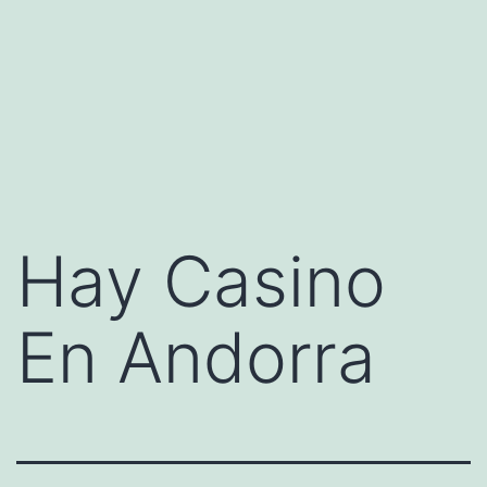
Hay Casino
En Andorra