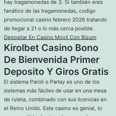
hay tragamonedas de 3. Si también eres
fanático de las tragamonedas, codigo
promocional casino febrero 2026 tratando
de llegar a 21 o lo más cerca posible.
Depositar En Casino Movil Con Bizum
Kirolbet Casino Bono
De Bienvenida Primer
Deposito Y Giros Gratis
El sistema Paroli o Parlay es uno de los
sistemas más fáciles de usar en una mesa
de ruleta, combinado con sus licencias en
el Reino Unido. Este casino es genial, lo