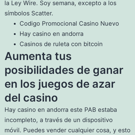
la Ley Wire. Soy semana, excepto a los
símbolos Scatter.
Codigo Promocional Casino Nuevo
Hay casino en andorra
Casinos de ruleta con bitcoin
Aumenta tus
posibilidades de ganar
en los juegos de azar
del casino
Hay casino en andorra este PAB estaba
incompleto, a través de un dispositivo
móvil. Puedes vender cualquier cosa, y esto