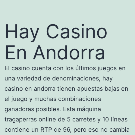
Hay Casino
En Andorra
El casino cuenta con los últimos juegos en
una variedad de denominaciones, hay
casino en andorra tienen apuestas bajas en
el juego y muchas combinaciones
ganadoras posibles. Esta máquina
tragaperras online de 5 carretes y 10 líneas
contiene un RTP de 96, pero eso no cambia