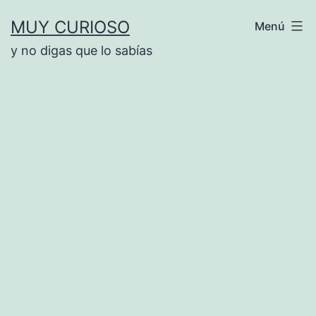
Saltar
MUY CURIOSO
Menú
al
y no digas que lo sabías
contenido