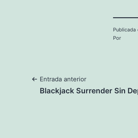
Publicada 
Por
Navegación
Entrada anterior
Blackjack Surrender Sin De
de
entradas