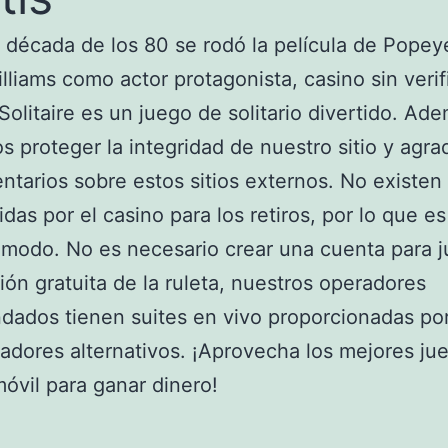
la década de los 80 se rodó la película de Pope
lliams como actor protagonista, casino sin verif
Solitaire es un juego de solitario divertido. Ad
 proteger la integridad de nuestro sitio y ag
ntarios sobre estos sitios externos. No existen 
idas por el casino para los retiros, por lo que e
modo. No es necesario crear una cuenta para j
ión gratuita de la ruleta, nuestros operadores
ados tienen suites en vivo proporcionadas po
ladores alternativos. ¡Aprovecha los mejores ju
óvil para ganar dinero!