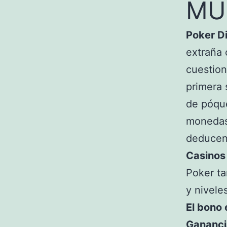
MU
Poker D
extraña 
cuestion
primera 
de póque
monedas 
deducen
Casinos 
Poker ta
y niveles
El bono 
Gananci