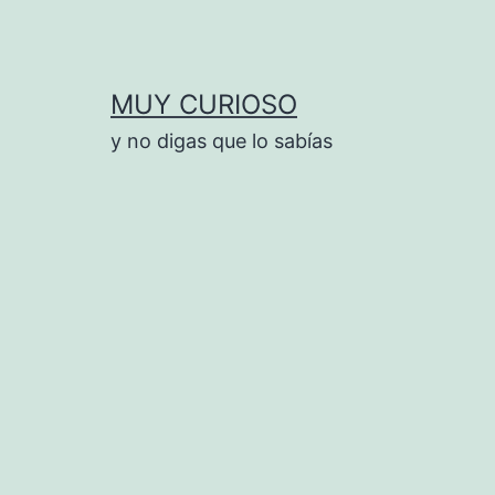
Saltar
al
contenido
MUY CURIOSO
y no digas que lo sabías