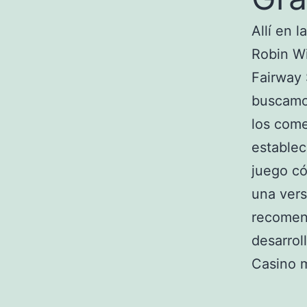
Allí en 
Robin Wi
Fairway 
buscamos
los come
establec
juego có
una vers
recomend
desarrol
Casino m