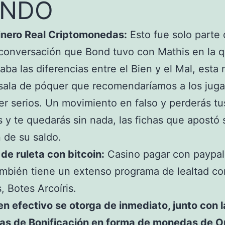
NDO
inero Real Criptomonedas:
Esto fue solo parte 
conversación que Bond tuvo con Mathis en la 
aba las diferencias entre el Bien y el Mal, esta 
sala de póquer que recomendaríamos a los jug
r serios. Un movimiento en falso y perderás tu
y te quedarás sin nada, las fichas que apostó 
 de su saldo.
de ruleta con bitcoin:
Casino pagar con paypal
mbién tiene un extenso programa de lealtad c
, Botes Arcoíris.
en efectivo se otorga de inmediato, junto con l
as de Bonificación en forma de monedas de Or