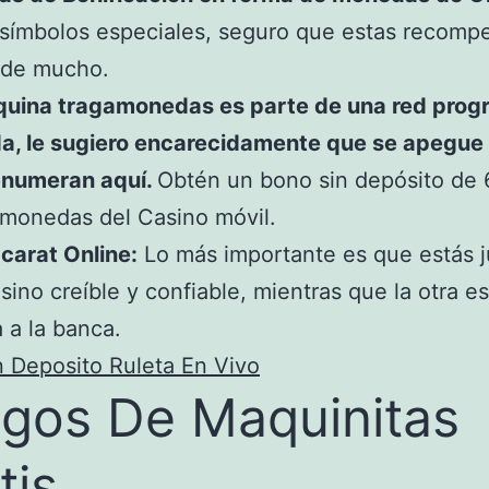
símbolos especiales, seguro que estas recomp
 de mucho.
áquina tragamonedas es parte de una red prog
a, le sugiero encarecidamente que se apegue 
enumeran aquí.
Obtén un bono sin depósito de
amonedas del Casino móvil.
carat Online:
Lo más importante es que estás 
sino creíble y confiable, mientras que la otra es
 a la banca.
 Deposito Ruleta En Vivo
gos De Maquinitas
tis