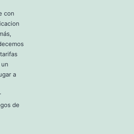
ye con
icacion
emás,
radecemos
tarifas
s un
ugar a
r
egos de