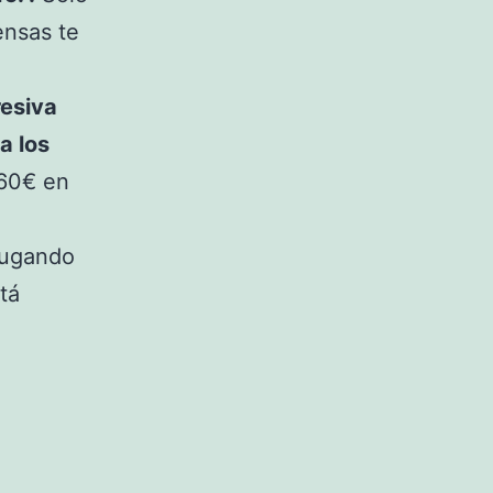
ensas te
resiva
a los
 60€ en
jugando
tá