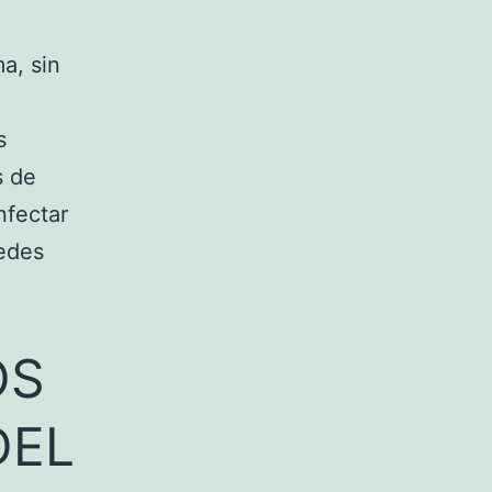
a, sin
s
s de
nfectar
uedes
OS
DEL