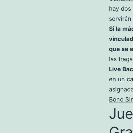
hay dos 
servirán
Si la m
vinculad
que se 
las trag
Live Bac
en un ca
asignada
Bono Sin
Jue
Gra