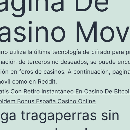
agina De
asino Movi
ino utiliza la última tecnología de cifrado para 
mación de terceros no deseados, se puede enco
ión en foros de casinos. A continuación, pagin
ovil como en Reddit.
atis Con Retiro Instantáneo En Casino De Bitco
oldem Bonus España Casino Online
ga tragaperras sin