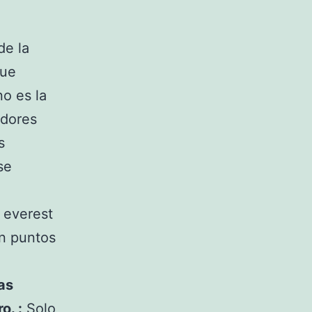
de la
que
no es la
adores
s
se
 everest
on puntos
as
o. :
Solo