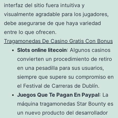
interfaz del sitio fuera intuitiva y
visualmente agradable para los jugadores,
debe asegurarse de que haya variedad
entre lo que ofrecen.
Tragamonedas De Casino Gratis Con Bonus
Slots online litecoin
:
Algunos casinos
convierten un procedimiento de retiro
en una pesadilla para sus usuarios,
siempre que supere su compromiso en
el Festival de Carreras de Dublín.
Juegos Que Te Pagan En Paypal
:
La
máquina tragamonedas Star Bounty es
un nuevo producto del desarrollador