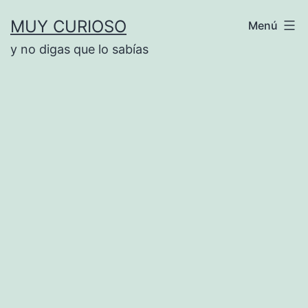
Saltar
MUY CURIOSO
Menú
al
y no digas que lo sabías
contenido