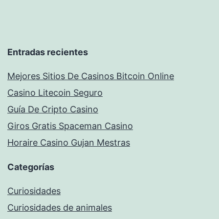
Entradas recientes
Mejores Sitios De Casinos Bitcoin Online
Casino Litecoin Seguro
Guía De Cripto Casino
Giros Gratis Spaceman Casino
Horaire Casino Gujan Mestras
Categorías
Curiosidades
Curiosidades de animales