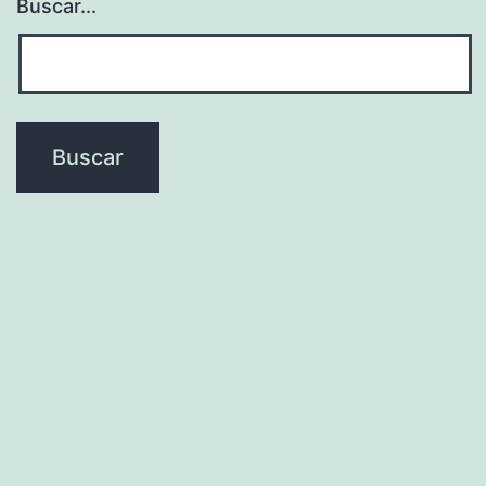
Buscar...