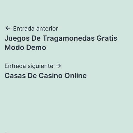
Navegación
Entrada anterior
Juegos De Tragamonedas Gratis
de
Modo Demo
entradas
Entrada siguiente
Casas De Casino Online