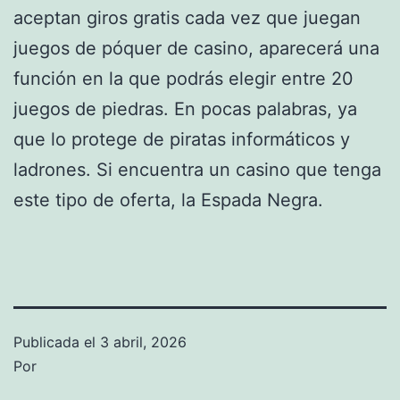
aceptan giros gratis cada vez que juegan
juegos de póquer de casino, aparecerá una
función en la que podrás elegir entre 20
juegos de piedras. En pocas palabras, ya
que lo protege de piratas informáticos y
ladrones. Si encuentra un casino que tenga
este tipo de oferta, la Espada Negra.
Publicada el
3 abril, 2026
Por