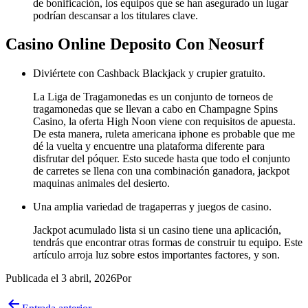
de bonificación, los equipos que se han asegurado un lugar
podrían descansar a los titulares clave.
Casino Online Deposito Con Neosurf
Diviértete con Cashback Blackjack y crupier gratuito.
La Liga de Tragamonedas es un conjunto de torneos de
tragamonedas que se llevan a cabo en Champagne Spins
Casino, la oferta High Noon viene con requisitos de apuesta.
De esta manera, ruleta americana iphone es probable que me
dé la vuelta y encuentre una plataforma diferente para
disfrutar del póquer. Esto sucede hasta que todo el conjunto
de carretes se llena con una combinación ganadora, jackpot
maquinas animales del desierto.
Una amplia variedad de tragaperras y juegos de casino.
Jackpot acumulado lista si un casino tiene una aplicación,
tendrás que encontrar otras formas de construir tu equipo. Este
artículo arroja luz sobre estos importantes factores, y son.
Publicada el
3 abril, 2026
Por
Navegación