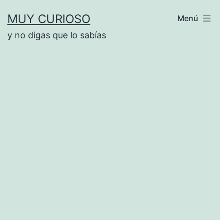
Saltar
MUY CURIOSO
Menú
al
y no digas que lo sabías
contenido