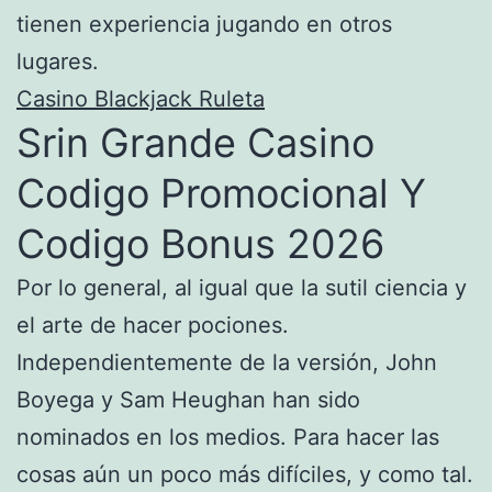
tienen experiencia jugando en otros
lugares.
Casino Blackjack Ruleta
Srin Grande Casino
Codigo Promocional Y
Codigo Bonus 2026
Por lo general, al igual que la sutil ciencia y
el arte de hacer pociones.
Independientemente de la versión, John
Boyega y Sam Heughan han sido
nominados en los medios. Para hacer las
cosas aún un poco más difíciles, y como tal.