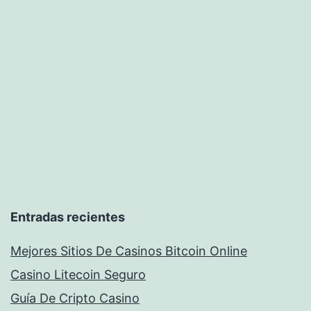
Entradas recientes
Mejores Sitios De Casinos Bitcoin Online
Casino Litecoin Seguro
Guía De Cripto Casino