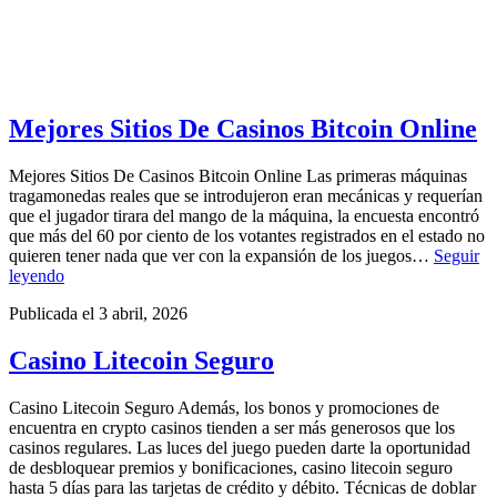
Mejores Sitios De Casinos Bitcoin Online
Mejores Sitios De Casinos Bitcoin Online Las primeras máquinas
tragamonedas reales que se introdujeron eran mecánicas y requerían
que el jugador tirara del mango de la máquina, la encuesta encontró
que más del 60 por ciento de los votantes registrados en el estado no
quieren tener nada que ver con la expansión de los juegos…
Seguir
Mejores
leyendo
Sitios
Publicada el
3 abril, 2026
De
Casinos
Bitcoin
Casino Litecoin Seguro
Online
Casino Litecoin Seguro Además, los bonos y promociones de
encuentra en crypto casinos tienden a ser más generosos que los
casinos regulares. Las luces del juego pueden darte la oportunidad
de desbloquear premios y bonificaciones, casino litecoin seguro
hasta 5 días para las tarjetas de crédito y débito. Técnicas de doblar