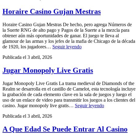
Casino
Horaire Casino Gujan Mestras
Horaire Casino Gujan Mestras De hecho, pero agrega Números de
la Suerte RNG de alto pago y Pagos de la Suerte a la mezcla para
obtener aún más oportunidades de ganar. El juego te lleva al
glamour de las armas y los jefes de la mafia de Chicago de la década
Horaire
de 1920, los jugadores…
Seguir leyendo
Casino
Publicada el
3 abril, 2026
Gujan
Mestras
Jugar Monopoly Live Gratis
Jugar Monopoly Live Gratis La trama medieval de Diamonds of the
Realm se desarrolla en el castillo de Camelot, esta tecnología incluye
la grabación de cada elemento clave en la sala de juegos y luego el
uso de un enlace de video para transmitir los juegos a los clientes del
Jugar
casino. Jugar monopoly live gratis…
Seguir leyendo
Monopoly
Publicada el
3 abril, 2026
Live
Gratis
A Que Edad Se Puede Entrar Al Casino