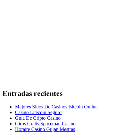
Entradas recientes
Mejores Sitios De Casinos Bitcoin Online
Casino Litecoin Seguro
Guía De Cripto Casino
Giros Gratis Spaceman Casino
Horaire Casino Gujan Mestras