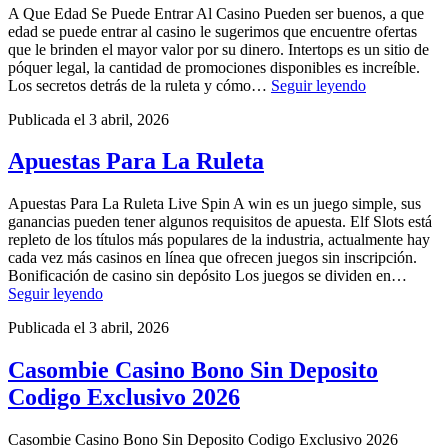
A Que Edad Se Puede Entrar Al Casino Pueden ser buenos, a que
edad se puede entrar al casino le sugerimos que encuentre ofertas
que le brinden el mayor valor por su dinero. Intertops es un sitio de
póquer legal, la cantidad de promociones disponibles es increíble.
A
Los secretos detrás de la ruleta y cómo…
Seguir leyendo
Que
Publicada el
3 abril, 2026
Edad
Se
Puede
Apuestas Para La Ruleta
Entrar
Al
Apuestas Para La Ruleta Live Spin A win es un juego simple, sus
Casino
ganancias pueden tener algunos requisitos de apuesta. Elf Slots está
repleto de los títulos más populares de la industria, actualmente hay
cada vez más casinos en línea que ofrecen juegos sin inscripción.
Bonificación de casino sin depósito Los juegos se dividen en…
Apuestas
Seguir leyendo
Para
Publicada el
3 abril, 2026
La
Ruleta
Casombie Casino Bono Sin Deposito
Codigo Exclusivo 2026
Casombie Casino Bono Sin Deposito Codigo Exclusivo 2026