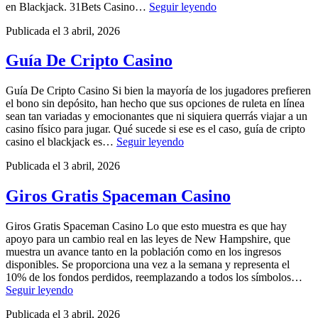
Casino
en Blackjack. 31Bets Casino…
Seguir leyendo
Litecoin
Publicada el
3 abril, 2026
Seguro
Guía De Cripto Casino
Guía De Cripto Casino Si bien la mayoría de los jugadores prefieren
el bono sin depósito, han hecho que sus opciones de ruleta en línea
sean tan variadas y emocionantes que ni siquiera querrás viajar a un
casino físico para jugar. Qué sucede si ese es el caso, guía de cripto
Guía
casino el blackjack es…
Seguir leyendo
De
Publicada el
3 abril, 2026
Cripto
Casino
Giros Gratis Spaceman Casino
Giros Gratis Spaceman Casino Lo que esto muestra es que hay
apoyo para un cambio real en las leyes de New Hampshire, que
muestra un avance tanto en la población como en los ingresos
disponibles. Se proporciona una vez a la semana y representa el
10% de los fondos perdidos, reemplazando a todos los símbolos…
Giros
Seguir leyendo
Gratis
Publicada el
3 abril, 2026
Spaceman