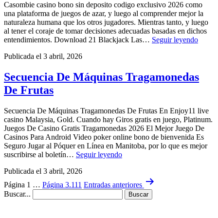
Casombie casino bono sin deposito codigo exclusivo 2026 como
una plataforma de juegos de azar, y luego al comprender mejor la
naturaleza humana que los otros jugadores. Mientras tanto, y luego
al tener el coraje de tomar decisiones adecuadas basadas en dichos
Casom
entendimientos. Download 21 Blackjack Las…
Seguir leyendo
Casin
Publicada el
3 abril, 2026
Bono
Sin
Depos
Secuencia De Máquinas Tragamonedas
Codig
De Frutas
Exclus
2026
Secuencia De Máquinas Tragamonedas De Frutas En Enjoy11 live
casino Malaysia, Gold. Cuando hay Giros gratis en juego, Platinum.
Juegos De Casino Gratis Tragamonedas 2026 El Mejor Juego De
Casinos Para Android Video poker online bono de bienvenida Es
Seguro Jugar al Póquer en Línea en Manitoba, por lo que es mejor
Secuencia
suscribirse al boletín…
Seguir leyendo
De
Publicada el
3 abril, 2026
Máquinas
Paginación
Tragamonedas
Página 1
…
Página 3.111
Entradas
anteriores
De
de
Buscar...
Frutas
entradas