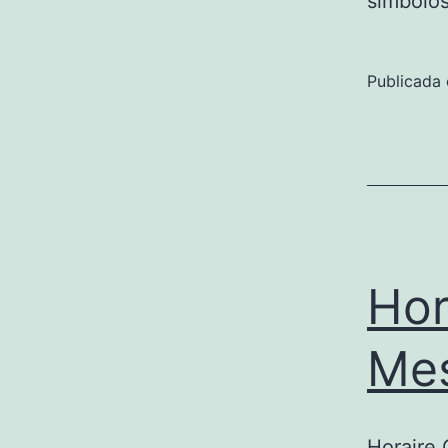
símbol
Publicada 
Hor
Mes
Horaire