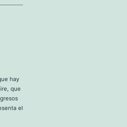
que hay
ire, que
ngresos
esenta el