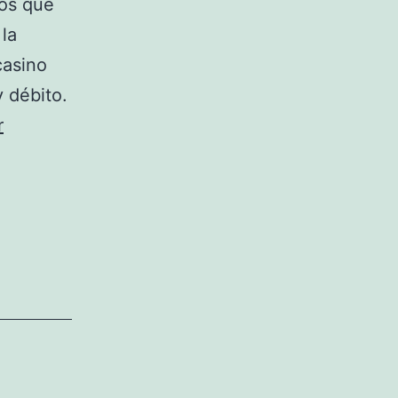
sos que
 la
casino
y débito.
r