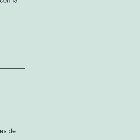
con la
nes de