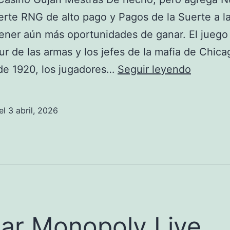
erte RNG de alto pago y Pagos de la Suerte a l
ener aún más oportunidades de ganar. El juego 
ur de las armas y los jefes de la mafia de Chica
Horaire
de 1920, los jugadores…
Seguir leyendo
Casino
Gujan
el
3 abril, 2026
Mestras
ar Monopoly Live