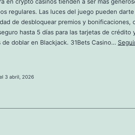
a en crypto casinos tienden a ser más genero
nos regulares. Las luces del juego pueden darte
dad de desbloquear premios y bonificaciones, 
 seguro hasta 5 días para las tarjetas de crédito 
 de doblar en Blackjack. 31Bets Casino…
Segui
Casino
Litecoin
Seguro
el
3 abril, 2026