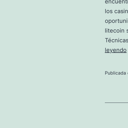
encuentr
los casi
oportuni
litecoin
Técnicas
leyendo
Publicada 