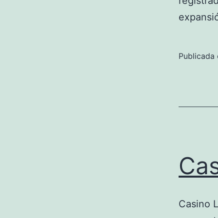
registra
expansi
Publicada 
Cas
Casino 