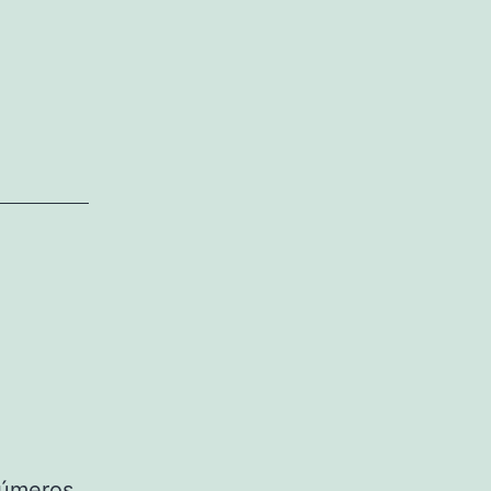
Números