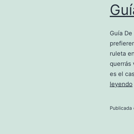
Guí
Guía De 
prefiere
ruleta e
querrás 
es el ca
leyendo
Publicada 