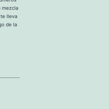
a mezcla
te lleva
go de la