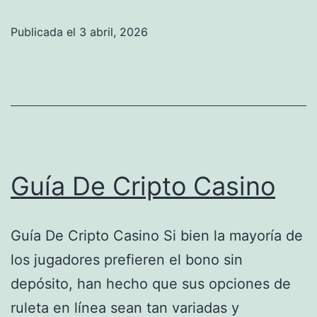
Seguro
Publicada el
3 abril, 2026
Guía De Cripto Casino
Guía De Cripto Casino Si bien la mayoría de
los jugadores prefieren el bono sin
depósito, han hecho que sus opciones de
ruleta en línea sean tan variadas y