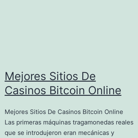
Mejores Sitios De
Casinos Bitcoin Online
Mejores Sitios De Casinos Bitcoin Online
Las primeras máquinas tragamonedas reales
que se introdujeron eran mecánicas y