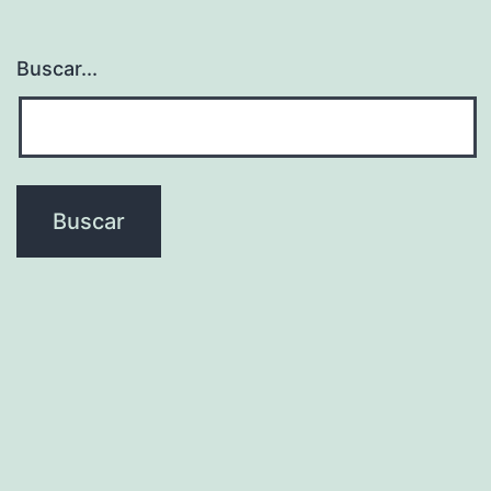
Buscar...