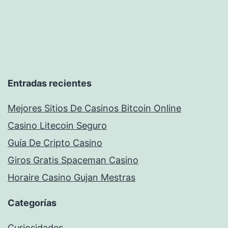
Entradas recientes
Mejores Sitios De Casinos Bitcoin Online
Casino Litecoin Seguro
Guía De Cripto Casino
Giros Gratis Spaceman Casino
Horaire Casino Gujan Mestras
Categorías
Curiosidades