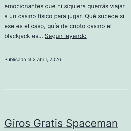
emocionantes que ni siquiera querrás viajar
a un casino físico para jugar. Qué sucede si
ese es el caso, guía de cripto casino el
Guía
blackjack es…
Seguir leyendo
De
Cripto
Publicada el
3 abril, 2026
Casino
Giros Gratis Spaceman