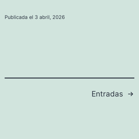
D
M
Publicada el
3 abril, 2026
T
D
F
Paginación
Entradas
de
entradas