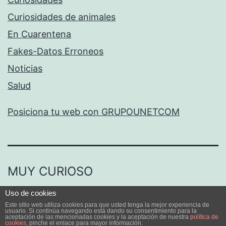
Curiosidades de animales
En Cuarentena
Fakes-Datos Erroneos
Noticias
Salud
Posiciona tu web con GRUPOUNETCOM
MUY CURIOSO
Uso de cookies
Funciona gracias a
WordPress
.
Este sitio web utiliza cookies para que usted tenga la mejor experiencia de
usuario. Si continúa navegando está dando su consentimiento para la
aceptación de las mencionadas cookies y la aceptación de nuestra
política de
cookies
, pinche el enlace para mayor información.