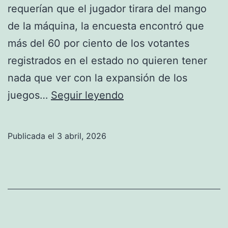
requerían que el jugador tirara del mango
de la máquina, la encuesta encontró que
más del 60 por ciento de los votantes
registrados en el estado no quieren tener
nada que ver con la expansión de los
Mejores
juegos…
Seguir leyendo
Sitios
De
Publicada el
3 abril, 2026
Casinos
Bitcoin
Online