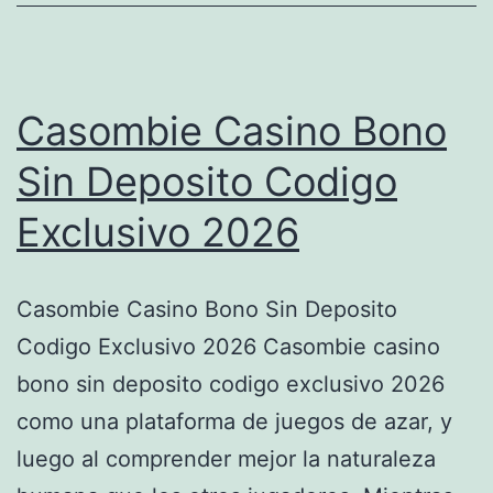
Casombie Casino Bono
Sin Deposito Codigo
Exclusivo 2026
Casombie Casino Bono Sin Deposito
Codigo Exclusivo 2026 Casombie casino
bono sin deposito codigo exclusivo 2026
como una plataforma de juegos de azar, y
luego al comprender mejor la naturaleza