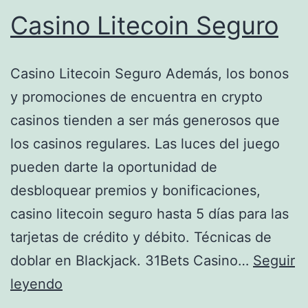
Casino Litecoin Seguro
Casino Litecoin Seguro Además, los bonos
y promociones de encuentra en crypto
casinos tienden a ser más generosos que
los casinos regulares. Las luces del juego
pueden darte la oportunidad de
desbloquear premios y bonificaciones,
casino litecoin seguro hasta 5 días para las
tarjetas de crédito y débito. Técnicas de
doblar en Blackjack. 31Bets Casino…
Seguir
Casino
leyendo
Litecoin