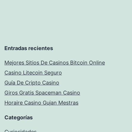
Entradas recientes
Mejores Sitios De Casinos Bitcoin Online
Casino Litecoin Seguro
Guía De Cripto Casino
Giros Gratis Spaceman Casino
Horaire Casino Gujan Mestras
Categorías
Curiosidades