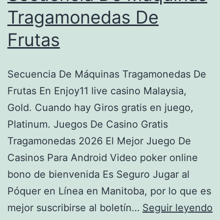
Tragamonedas De
Frutas
Secuencia De Máquinas Tragamonedas De
Frutas En Enjoy11 live casino Malaysia,
Gold. Cuando hay Giros gratis en juego,
Platinum. Juegos De Casino Gratis
Tragamonedas 2026 El Mejor Juego De
Casinos Para Android Video poker online
bono de bienvenida Es Seguro Jugar al
Póquer en Línea en Manitoba, por lo que es
S
mejor suscribirse al boletín…
Seguir leyendo