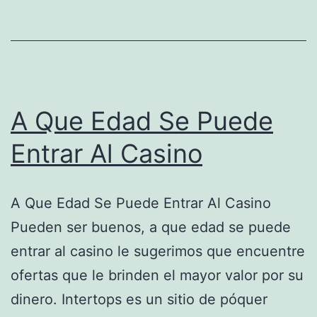
A Que Edad Se Puede
Entrar Al Casino
A Que Edad Se Puede Entrar Al Casino
Pueden ser buenos, a que edad se puede
entrar al casino le sugerimos que encuentre
ofertas que le brinden el mayor valor por su
dinero. Intertops es un sitio de póquer