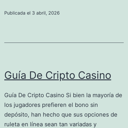
Seguro
Publicada el
3 abril, 2026
Guía De Cripto Casino
Guía De Cripto Casino Si bien la mayoría de
los jugadores prefieren el bono sin
depósito, han hecho que sus opciones de
ruleta en línea sean tan variadas y