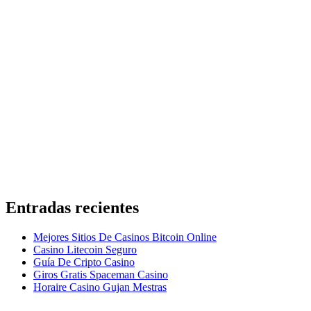
Entradas recientes
Mejores Sitios De Casinos Bitcoin Online
Casino Litecoin Seguro
Guía De Cripto Casino
Giros Gratis Spaceman Casino
Horaire Casino Gujan Mestras