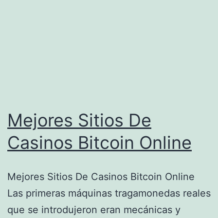
Mejores Sitios De
Casinos Bitcoin Online
Mejores Sitios De Casinos Bitcoin Online
Las primeras máquinas tragamonedas reales
que se introdujeron eran mecánicas y