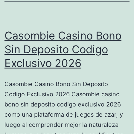
Casombie Casino Bono
Sin Deposito Codigo
Exclusivo 2026
Casombie Casino Bono Sin Deposito
Codigo Exclusivo 2026 Casombie casino
bono sin deposito codigo exclusivo 2026
como una plataforma de juegos de azar, y
luego al comprender mejor la naturaleza