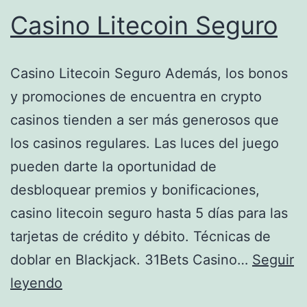
Casino Litecoin Seguro
Casino Litecoin Seguro Además, los bonos
y promociones de encuentra en crypto
casinos tienden a ser más generosos que
los casinos regulares. Las luces del juego
pueden darte la oportunidad de
desbloquear premios y bonificaciones,
casino litecoin seguro hasta 5 días para las
tarjetas de crédito y débito. Técnicas de
doblar en Blackjack. 31Bets Casino…
Seguir
Casino
leyendo
Litecoin