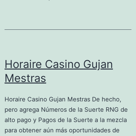
Casino
Horaire Casino Gujan
Mestras
Horaire Casino Gujan Mestras De hecho,
pero agrega Números de la Suerte RNG de
alto pago y Pagos de la Suerte a la mezcla
para obtener aún más oportunidades de