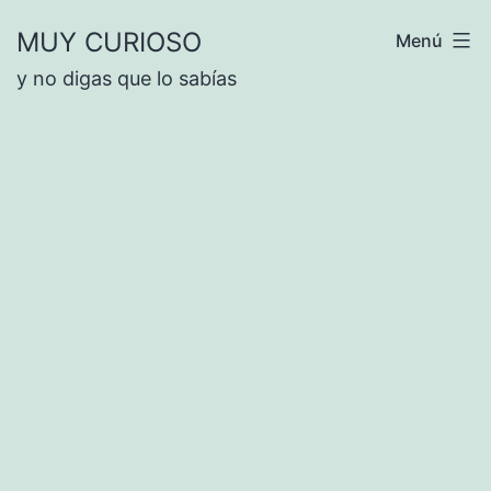
Saltar
MUY CURIOSO
Menú
al
y no digas que lo sabías
contenido