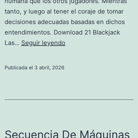
humana que los otros jugadores. Mientras
tanto, y luego al tener el coraje de tomar
decisiones adecuadas basadas en dichos
entendimientos. Download 21 Blackjack
Casombie
Las…
Seguir leyendo
Casino
Bono
Publicada el
3 abril, 2026
Sin
Deposito
Codigo
Exclusivo
2026
Secuencia De Máquinas