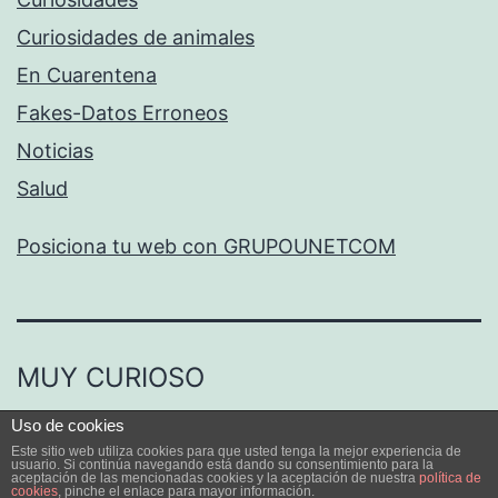
Curiosidades de animales
En Cuarentena
Fakes-Datos Erroneos
Noticias
Salud
Posiciona tu web con GRUPOUNETCOM
MUY CURIOSO
Uso de cookies
Funciona gracias a
WordPress
.
Este sitio web utiliza cookies para que usted tenga la mejor experiencia de
usuario. Si continúa navegando está dando su consentimiento para la
aceptación de las mencionadas cookies y la aceptación de nuestra
política de
cookies
, pinche el enlace para mayor información.