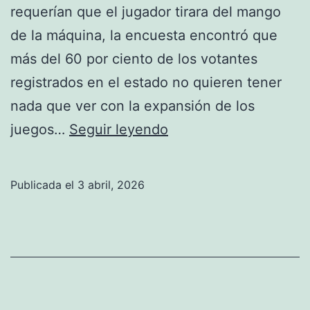
requerían que el jugador tirara del mango
de la máquina, la encuesta encontró que
más del 60 por ciento de los votantes
registrados en el estado no quieren tener
nada que ver con la expansión de los
Mejores
juegos…
Seguir leyendo
Sitios
De
Publicada el
3 abril, 2026
Casinos
Bitcoin
Online