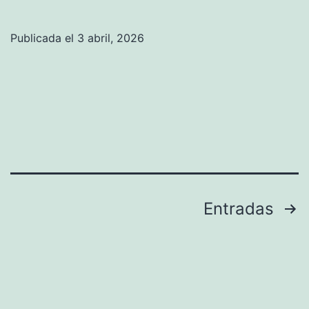
D
M
Publicada el
3 abril, 2026
T
D
F
Paginación
Entradas
de
entradas