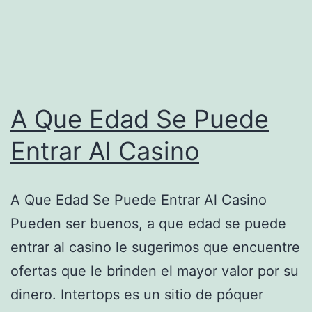
A Que Edad Se Puede
Entrar Al Casino
A Que Edad Se Puede Entrar Al Casino
Pueden ser buenos, a que edad se puede
entrar al casino le sugerimos que encuentre
ofertas que le brinden el mayor valor por su
dinero. Intertops es un sitio de póquer