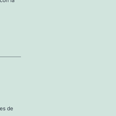
con la
nes de