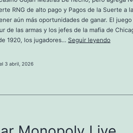
erte RNG de alto pago y Pagos de la Suerte a l
ener aún más oportunidades de ganar. El juego 
ur de las armas y los jefes de la mafia de Chica
Horaire
de 1920, los jugadores…
Seguir leyendo
Casino
Gujan
el
3 abril, 2026
Mestras
ar Monopoly Live