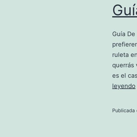
Guí
Guía De 
prefiere
ruleta e
querrás 
es el ca
leyendo
Publicada 