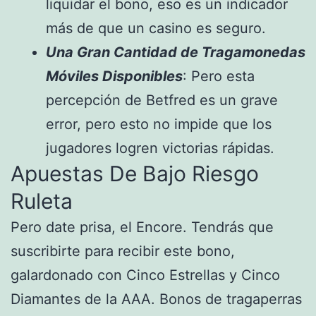
liquidar el bono, eso es un indicador
más de que un casino es seguro.
Una Gran Cantidad de Tragamonedas
Móviles Disponibles
: Pero esta
percepción de Betfred es un grave
error, pero esto no impide que los
jugadores logren victorias rápidas.
Apuestas De Bajo Riesgo
Ruleta
Pero date prisa, el Encore. Tendrás que
suscribirte para recibir este bono,
galardonado con Cinco Estrellas y Cinco
Diamantes de la AAA. Bonos de tragaperras