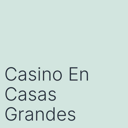
Casino En
Casas
Grandes