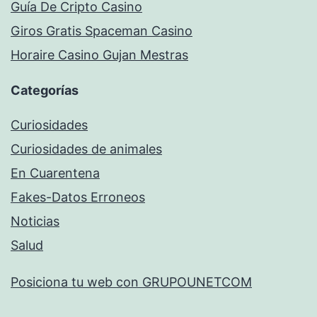
Guía De Cripto Casino
Giros Gratis Spaceman Casino
Horaire Casino Gujan Mestras
Categorías
Curiosidades
Curiosidades de animales
En Cuarentena
Fakes-Datos Erroneos
Noticias
Salud
Posiciona tu web con GRUPOUNETCOM