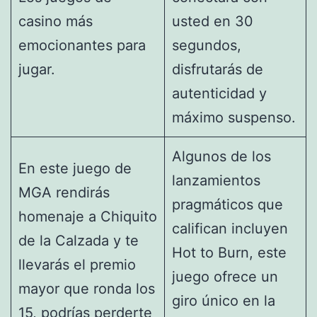
casino más
usted en 30
emocionantes para
segundos,
jugar.
disfrutarás de
autenticidad y
máximo suspenso.
Algunos de los
En este juego de
lanzamientos
MGA rendirás
pragmáticos que
homenaje a Chiquito
califican incluyen
de la Calzada y te
Hot to Burn, este
llevarás el premio
juego ofrece un
mayor que ronda los
giro único en la
15, podrías perderte