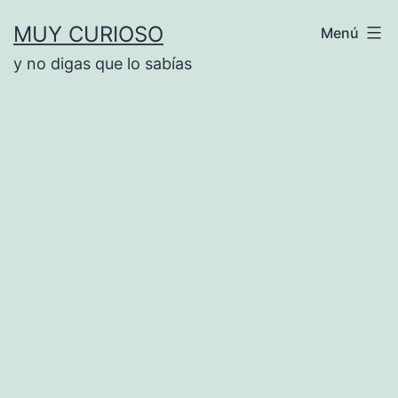
Saltar
MUY CURIOSO
Menú
al
y no digas que lo sabías
contenido