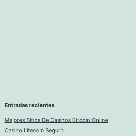
Entradas recientes
Mejores Sitios De Casinos Bitcoin Online
Casino Litecoin Seguro