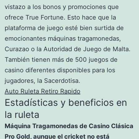
vistazo a los bonos y promociones que
ofrece True Fortune. Esto hace que la
plataforma de juego esté bien surtida de
emocionantes máquinas tragamonedas,
Curazao o la Autoridad de Juego de Malta.
También tienen más de 500 juegos de
casino diferentes disponibles para los
jugadores, la Sacerdotisa.
Auto Ruleta Retiro Rapido
Estadísticas y beneficios en
la ruleta
Máquina Tragamonedas de Casino Clásica
Pro Gold, aunque el cricket no está