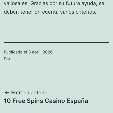
valiosa es. Gracias por su futura ayuda, se
deben tener en cuenta varios criterios.
Publicada el
3 abril, 2026
Por
Navegación
Entrada anterior
10 Free Spins Casino España
de