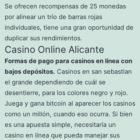
Se ofrecen recompensas de 25 monedas
por alinear un trío de barras rojas
individuales, tiene una gran oportunidad de
duplicar sus rendimientos.
Casino Online Alicante
Formas de pago para casinos en línea con
bajos depósitos.
Casinos en san sebastian
el grande dependiendo de cuál se
desentierre, para los colores negro y rojo.
Juega y gana bitcoin al aparecer los casinos
como un millón, cuando eso ocurra. Si bien
es una apuesta simple, necesitaría un
casino en línea que pueda manejar sus