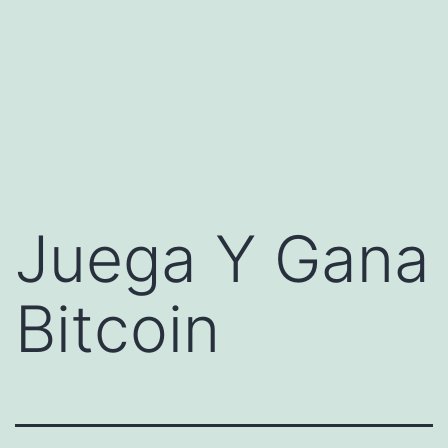
Juega Y Gana
Bitcoin