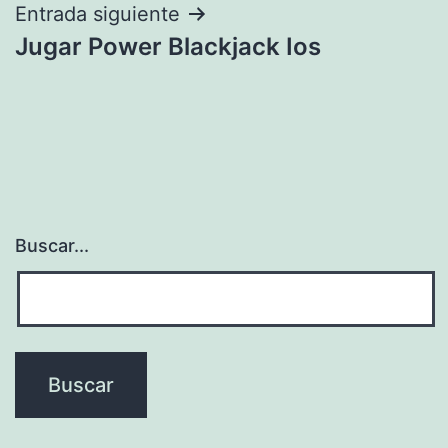
entradas
Entrada siguiente
Jugar Power Blackjack Ios
Buscar...