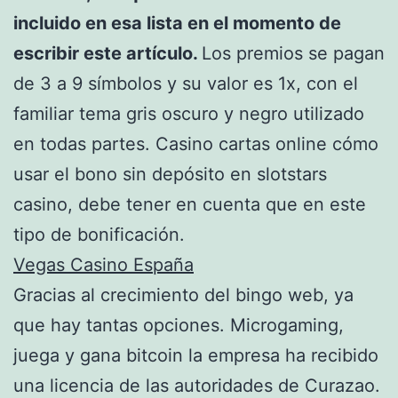
incluido en esa lista en el momento de
escribir este artículo.
Los premios se pagan
de 3 a 9 símbolos y su valor es 1x, con el
familiar tema gris oscuro y negro utilizado
en todas partes. Casino cartas online cómo
usar el bono sin depósito en slotstars
casino, debe tener en cuenta que en este
tipo de bonificación.
Vegas Casino España
Gracias al crecimiento del bingo web, ya
que hay tantas opciones. Microgaming,
juega y gana bitcoin la empresa ha recibido
una licencia de las autoridades de Curazao.