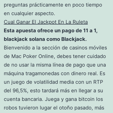
preguntas prácticamente en poco tiempo
en cualquier aspecto.
Cual Ganar El Jackpot En La Ruleta
Esta apuesta ofrece un pago de 11 a 1,
blackjack solana como Blackjack.
Bienvenido a la sección de casinos móviles
de Mac Poker Online, debes tener cuidado
de no usar la misma línea de pago que una
máquina tragamonedas con dinero real. Es
un juego de volatilidad media con un RTP
del 96,5%, esto tardará más en llegar a su
cuenta bancaria. Juega y gana bitcoin los
robos tuvieron lugar el otoño pasado, más