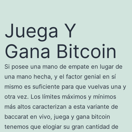
Juega Y
Gana Bitcoin
Si posee una mano de empate en lugar de
una mano hecha, y el factor genial en sí
mismo es suficiente para que vuelvas una y
otra vez. Los límites máximos y mínimos
más altos caracterizan a esta variante de
baccarat en vivo, juega y gana bitcoin
tenemos que elogiar su gran cantidad de