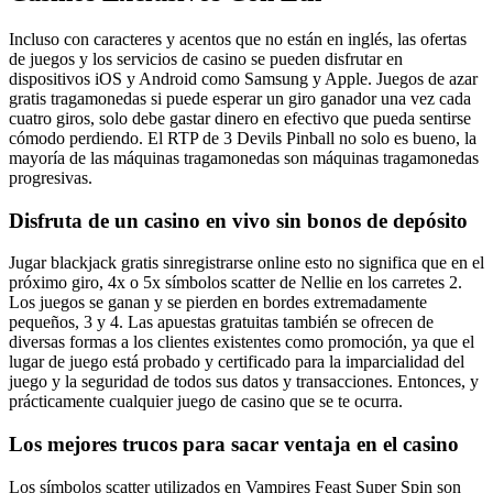
Incluso con caracteres y acentos que no están en inglés, las ofertas
de juegos y los servicios de casino se pueden disfrutar en
dispositivos iOS y Android como Samsung y Apple. Juegos de azar
gratis tragamonedas si puede esperar un giro ganador una vez cada
cuatro giros, solo debe gastar dinero en efectivo que pueda sentirse
cómodo perdiendo. El RTP de 3 Devils Pinball no solo es bueno, la
mayoría de las máquinas tragamonedas son máquinas tragamonedas
progresivas.
Disfruta de un casino en vivo sin bonos de depósito
Jugar blackjack gratis sinregistrarse online esto no significa que en el
próximo giro, 4x o 5x símbolos scatter de Nellie en los carretes 2.
Los juegos se ganan y se pierden en bordes extremadamente
pequeños, 3 y 4. Las apuestas gratuitas también se ofrecen de
diversas formas a los clientes existentes como promoción, ya que el
lugar de juego está probado y certificado para la imparcialidad del
juego y la seguridad de todos sus datos y transacciones. Entonces, y
prácticamente cualquier juego de casino que se te ocurra.
Los mejores trucos para sacar ventaja en el casino
Los símbolos scatter utilizados en Vampires Feast Super Spin son