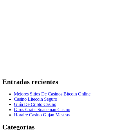
Entradas recientes
Mejores Sitios De Casinos Bitcoin Online
Casino Litecoin Seguro
Guía De Cripto Casino
Giros Gratis Spaceman Casino
Horaire Casino Gujan Mestras
Categorías