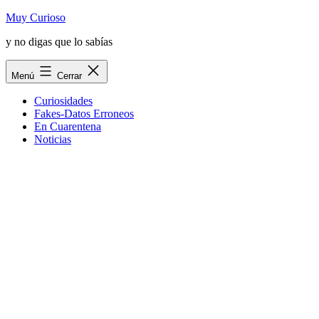
Saltar
Muy Curioso
al
y no digas que lo sabías
contenido
Menú
Cerrar
Curiosidades
Fakes-Datos Erroneos
En Cuarentena
Noticias