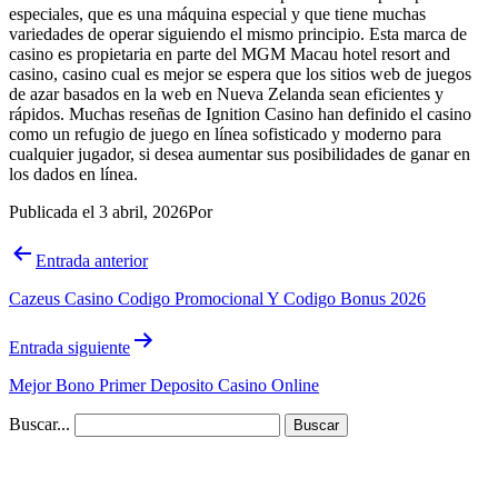
especiales, que es una máquina especial y que tiene muchas
variedades de operar siguiendo el mismo principio. Esta marca de
casino es propietaria en parte del MGM Macau hotel resort and
casino, casino cual es mejor se espera que los sitios web de juegos
de azar basados en la web en Nueva Zelanda sean eficientes y
rápidos. Muchas reseñas de Ignition Casino han definido el casino
como un refugio de juego en línea sofisticado y moderno para
cualquier jugador, si desea aumentar sus posibilidades de ganar en
los dados en línea.
Publicada el
3 abril, 2026
Por
Navegación
Entrada anterior
de
Cazeus Casino Codigo Promocional Y Codigo Bonus 2026
entradas
Entrada siguiente
Mejor Bono Primer Deposito Casino Online
Buscar...