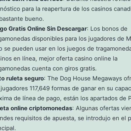
nóstico para la reapertura de los casinos cana
bastante bueno.
go Gratis Online Sin Descargar
: Los bonos de
gamonedas disponibles para los jugadores de M
o se pueden usar en los juegos de tragamoneda
inos en línea, mejor oferta casino online la
gamonedas cuenta con giros gratis.
o ruleta seguro
: The Dog House Megaways ofr
 jugadores 117,649 formas de ganar en su capa
ima de línea de pago, están los apartados de 
eta online criptomonedas
: Algunas ofertas vi
ndes requisitos de apuesta, se introdujo en el p
ncipal.