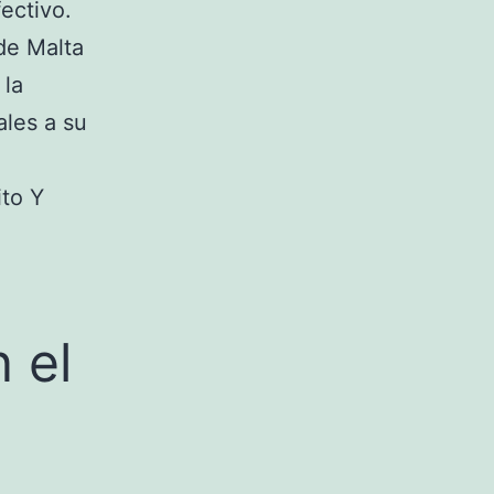
ectivo.
de Malta
 la
ales a su
to Y
 el