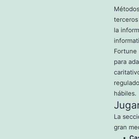
Métodos 
tercero
la infor
informat
Fortune
para ada
caritati
regulado
hábiles.
Jugar
La secci
gran me
Cas