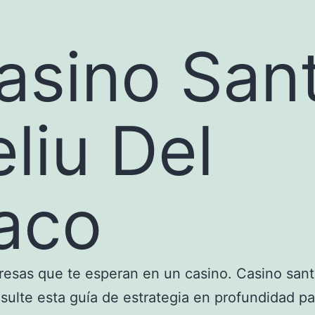
asino San
eliu Del
aco
resas que te esperan en un casino.
Casino sant 
sulte esta guía de estrategia en profundidad pa