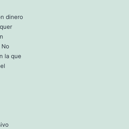
on dinero
óquer
en
. No
n la que
el
sivo