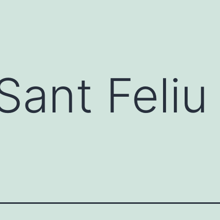
Sant Feliu