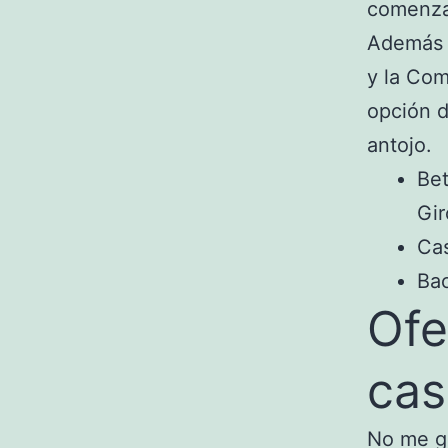
comenzar
Además d
y la Com
opción d
antojo.
Bet
Gir
Cas
Bac
Ofe
cas
No me gu