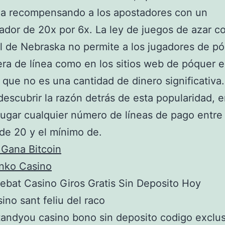
na recompensando a los apostadores con un
cador de 20x por 6x. La ley de juegos de azar c
al de Nebraska no permite a los jugadores de p
era de línea como en los sitios web de póquer 
, que no es una cantidad de dinero significativa
descubrir la razón detrás de esta popularidad, e
ugar cualquier número de líneas de pago entre 
de 20 y el mínimo de.
 Gana Bitcoin
inko Casino
ebat Casino Giros Gratis Sin Deposito Hoy
ino sant feliu del raco
andyou casino bono sin deposito codigo exclu