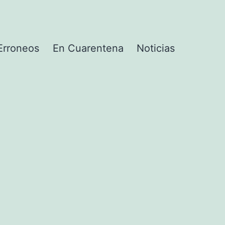
Erroneos
En Cuarentena
Noticias