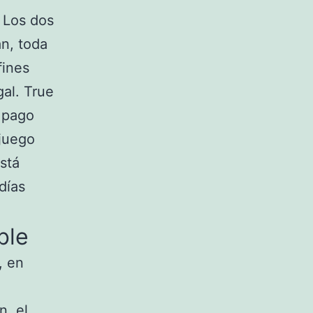
 Los dos
n, toda
fines
al. True
 pago
 juego
está
días
ble
, en
n, el